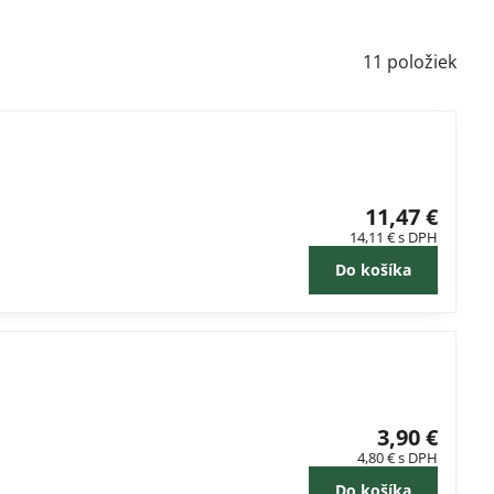
11
položiek
11,47 €
14,11 €
s DPH
Do košíka
3,90 €
4,80 €
s DPH
Do košíka