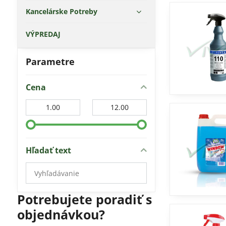
Kancelárske Potreby
VÝPREDAJ
Parametre
Cena
Od:
Do:
Hľadať text
Prehľadať
výsledky
filtra
Potrebujete poradiť s
fulltextom
objednávkou?