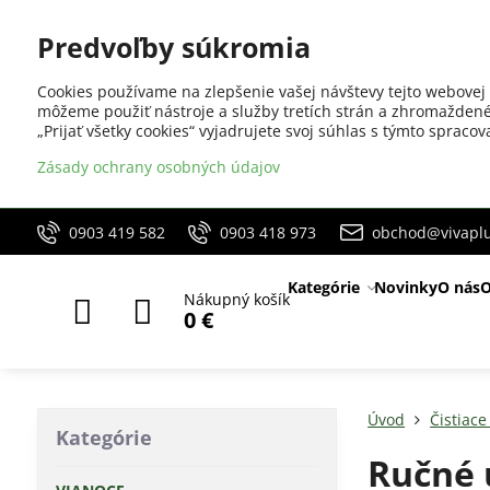
Predvoľby súkromia
Cookies používame na zlepšenie vašej návštevy tejto webovej 
môžeme použiť nástroje a služby tretích strán a zhromaždené
„Prijať všetky cookies“ vyjadrujete svoj súhlas s týmto sprac
Zásady ochrany osobných údajov
0903 419 582
0903 418 973
obchod@vivaplu
Kategórie
Novinky
O nás
O
Nákupný košík
0 €
Úvod
Čistiace
Kategórie
Ručné 