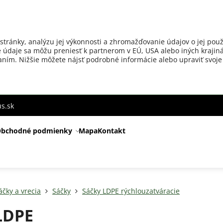
stránky, analýzu jej výkonnosti a zhromažďovanie údajov o jej použ
 údaje sa môžu preniesť k partnerom v EÚ, USA alebo iných krajiná
ovaním. Nižšie môžete nájsť podrobné informácie alebo upraviť svoje
s.sk
bchodné podmienky
Mapa
Kontakt
áčky a vrecia
Sáčky
Sáčky LDPE rýchlouzatváracie
LDPE