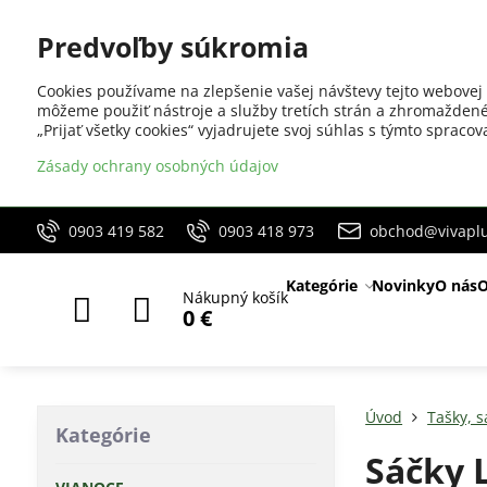
Predvoľby súkromia
Cookies používame na zlepšenie vašej návštevy tejto webovej 
môžeme použiť nástroje a služby tretích strán a zhromaždené
„Prijať všetky cookies“ vyjadrujete svoj súhlas s týmto sprac
Zásady ochrany osobných údajov
0903 419 582
0903 418 973
obchod@vivaplu
Kategórie
Novinky
O nás
O
Nákupný košík
0 €
Úvod
Tašky, s
Kategórie
Sáčky 