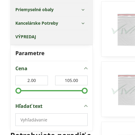
Priemyselné obaly
Kancelárske Potreby
VÝPREDAJ
Parametre
Cena
Od:
Do:
Hľadať text
Prehľadať
výsledky
filtra