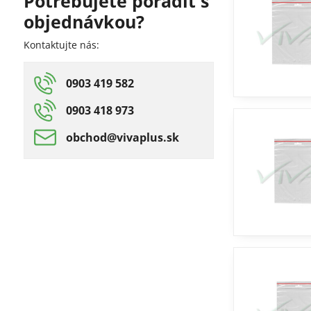
Potrebujete poradiť s
fulltextom
objednávkou?
Kontaktujte nás:
0903 419 582
0903 418 973
obchod​@vivaplus​.sk