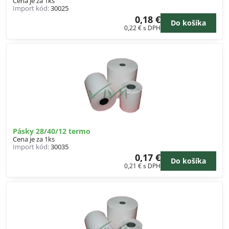
Cena je za 1ks
Import kód:
30025
0,18 €
Do košíka
0,22 €
s DPH
Pásky 28/40/12 termo
Cena je za 1ks
Import kód:
30035
0,17 €
Do košíka
0,21 €
s DPH