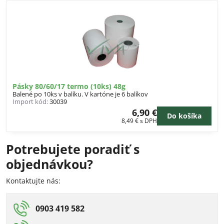
Pásky 80/60/17 termo (10ks) 48g
Balené po 10ks v balíku. V kartóne je 6 balíkov
Import kód:
30039
6,90 €
Do košíka
8,49 €
s DPH
Potrebujete poradiť s
objednávkou?
Kontaktujte nás:
0903 419 582