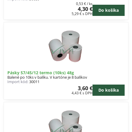
0,53 €
/ ks
4,30 €
Do košíka
5,29 €
s DPH
Pásky 57/45/12 termo (10ks) 48g
Balené po 10ks v balíku. V kartóne je 8 balíkov
Import kód:
30011
3,60 €
Do košíka
4,43 €
s DPH