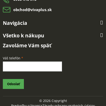
obchod​@vivaplus​.sk
Navigácia
Všetko k nákupu
Zavoláme Vám späť
Váš telefón
*
Odoslať
©
2026
Copyright
Predvoľby súkromia
Zásady ochrany osobných údajov