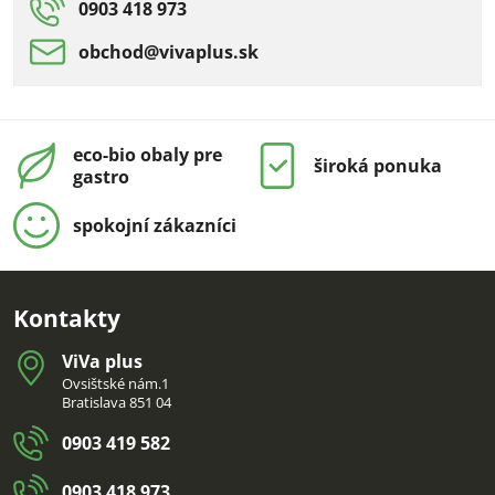
0903 418 973
obchod​@vivaplus​.sk
eco-bio obaly pre
široká ponuka
gastro
spokojní zákazníci
Kontakty
ViVa plus
Ovsištské nám.1
Bratislava 851 04
0903 419 582
0903 418 973