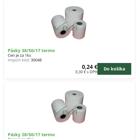
Pásky 38/50/17 termo
Cen je za 1ks
Import kód:
30048
0,24 €
Do košíka
0,30 €
s DPH
Pásky 28/50/17 termo