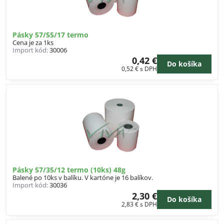
Pásky 57/55/17 termo
Cena je za 1ks
Import kód:
30006
0,42 €
Do košíka
0,52 €
s DPH
Pásky 57/35/12 termo (10ks) 48g
Balené po 10ks v balíku. V kartóne je 16 balíkov.
Import kód:
30036
2,30 €
Do košíka
2,83 €
s DPH