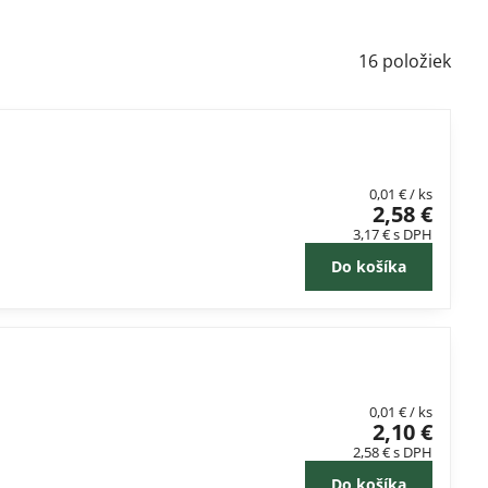
16
položiek
0,01 €
/ ks
2,58 €
3,17 €
s DPH
Do košíka
0,01 €
/ ks
2,10 €
2,58 €
s DPH
Do košíka