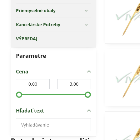
Priemyselné obaly
Kancelárske Potreby
VÝPREDAJ
Parametre
Cena
Od:
Do:
Hľadať text
Prehľadať
výsledky
filtra