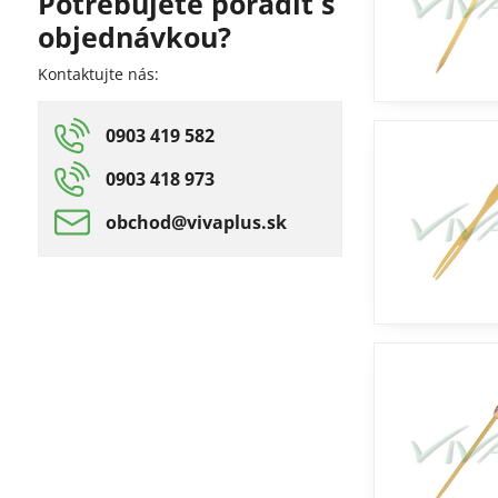
Potrebujete poradiť s
fulltextom
objednávkou?
Kontaktujte nás:
0903 419 582
0903 418 973
obchod​@vivaplus​.sk