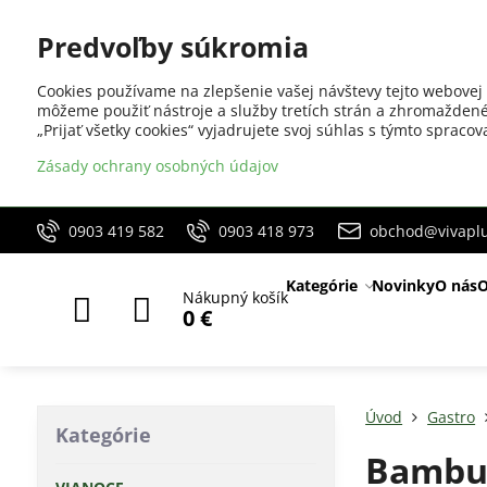
Predvoľby súkromia
Cookies používame na zlepšenie vašej návštevy tejto webovej 
môžeme použiť nástroje a služby tretích strán a zhromaždené
„Prijať všetky cookies“ vyjadrujete svoj súhlas s týmto sprac
Zásady ochrany osobných údajov
0903 419 582
0903 418 973
obchod@vivaplu
Kategórie
Novinky
O nás
O
Nákupný košík
0 €
Úvod
Gastro
Kategórie
Bambu