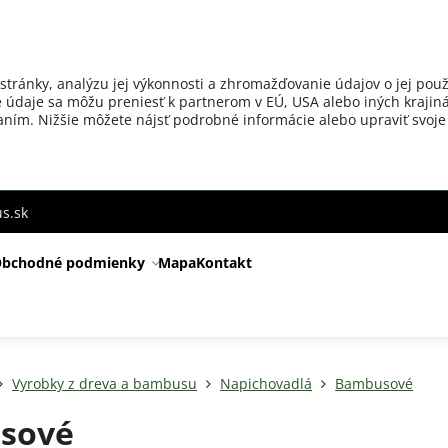
stránky, analýzu jej výkonnosti a zhromažďovanie údajov o jej použ
 údaje sa môžu preniesť k partnerom v EÚ, USA alebo iných krajiná
ovaním. Nižšie môžete nájsť podrobné informácie alebo upraviť svoje
s.sk
bchodné podmienky
Mapa
Kontakt
Vyrobky z dreva a bambusu
Napichovadlá
Bambusové
sové