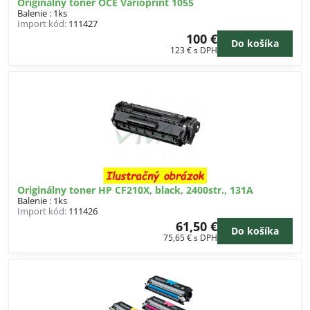
Originálny toner OCE Varioprint 1055
Balenie : 1ks
Import kód:
111427
100 €
Do košíka
123 €
s DPH
Originálny toner HP CF210X, black, 2400str., 131A
Balenie : 1ks
Import kód:
111426
61,50 €
Do košíka
75,65 €
s DPH