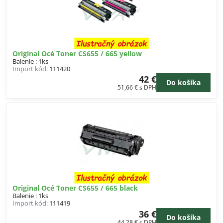
Original Océ Toner CS655 / 665 yellow
Balenie : 1ks
Import kód:
111420
42 €
Do košíka
51,66 €
s DPH
Original Océ Toner CS655 / 665 black
Balenie : 1ks
Import kód:
111419
36 €
Do košíka
44,28 €
s DPH