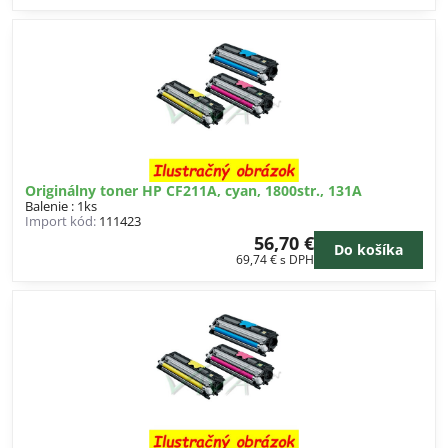
Originálny toner HP CF211A, cyan, 1800str., 131A
Balenie : 1ks
Import kód:
111423
56,70 €
Do košíka
69,74 €
s DPH