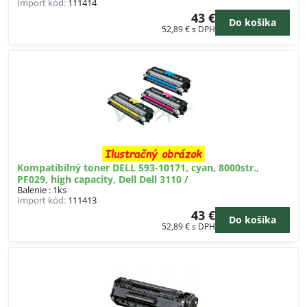
Import kód:
111414
43 €
Do košíka
52,89 €
s DPH
Kompatibilný toner DELL 593-10171, cyan, 8000str.,
PF029, high capacity, Dell Dell 3110 /
Balenie : 1ks
Import kód:
111413
43 €
Do košíka
52,89 €
s DPH