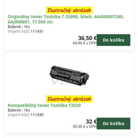
Originálny toner Toshiba T-2309E, black, 6AG00007240,
6AJ000001, 17 500 str.
Balenie : 1ks
Import kód:
111431
36,50 €
Do košíka
44,90 €
s DPH
Kompatibilný toner Toshiba T3520
Balenie : 1ks
Import kód:
111430
32 €
Do košíka
39,36 €
s DPH