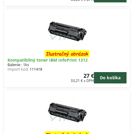
Kompatibilný toner IBM InfoPrint 1312
Balenie : 1ks
Import kód:
111418
27 €
Do košíka
33,21 €
s DPH