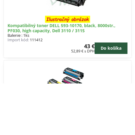
Kompatibilný toner DELL 593-10170, black, 8000str.,
PF030, high capacity, Dell 3110 / 3115
Balenie : 1ks
Import kód:
111412
43 €
Do košíka
52,89 €
s DPH
Originálny ink 592-11333, 592-11334, Y499D, X740N, color,
170str., Dell V313
Balenie : 1ks
Import kód:
111411
36 €
Do košíka