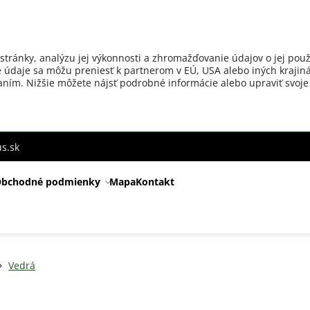
stránky, analýzu jej výkonnosti a zhromažďovanie údajov o jej použ
 údaje sa môžu preniesť k partnerom v EÚ, USA alebo iných krajiná
ovaním. Nižšie môžete nájsť podrobné informácie alebo upraviť svoje
s.sk
bchodné podmienky
Mapa
Kontakt
Vedrá