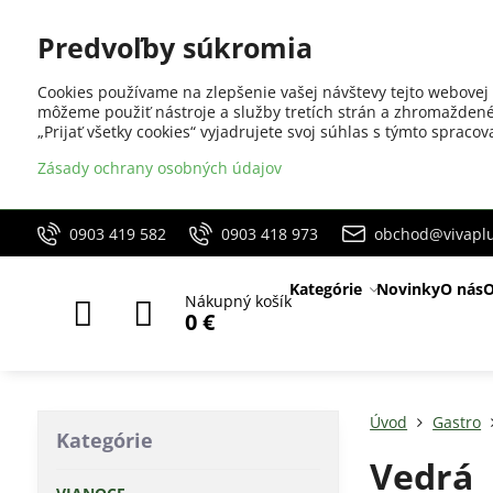
Predvoľby súkromia
Cookies používame na zlepšenie vašej návštevy tejto webovej 
môžeme použiť nástroje a služby tretích strán a zhromaždené
„Prijať všetky cookies“ vyjadrujete svoj súhlas s týmto sprac
Zásady ochrany osobných údajov
0903 419 582
0903 418 973
obchod@vivaplu
Kategórie
Novinky
O nás
O
Nákupný košík
0 €
Úvod
Gastro
Kategórie
Vedrá