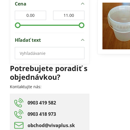
Cena
Od:
Do:
Hľadať text
Prehľadať
výsledky
filtra
Potrebujete poradiť s
fulltextom
objednávkou?
Kontaktujte nás:
0903 419 582
0903 418 973
obchod​@vivaplus​.sk