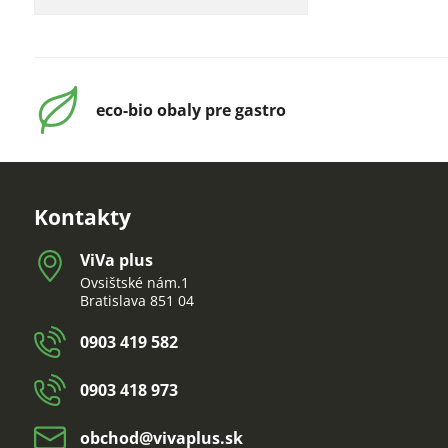
eco-bio obaly pre gastro
Kontakty
ViVa plus
Ovsištské nám.1
Bratislava 851 04
0903 419 582
0903 418 973
obchod​@vivaplus​.sk