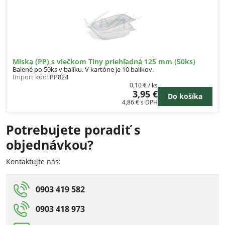
Miska (PP) s viečkom Tiny priehľadná 125 mm (50ks)
Balené po 50ks v balíku. V kartóne je 10 balíkov.
Import kód:
PP824
0,10 €
/ ks
3,95 €
Do košíka
4,86 €
s DPH
Potrebujete poradiť s
objednávkou?
Kontaktujte nás:
0903 419 582
0903 418 973