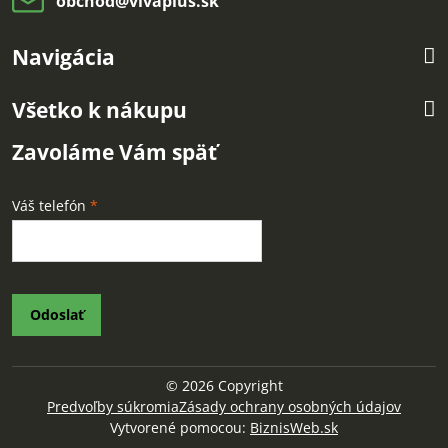
obchod​@vivaplus​.sk
Navigácia
Všetko k nákupu
Zavoláme Vám späť
Váš telefón
*
Odoslať
©
2026
Copyright
Predvoľby súkromia
Zásady ochrany osobných údajov
Vytvorené pomocou:
BiznisWeb.sk