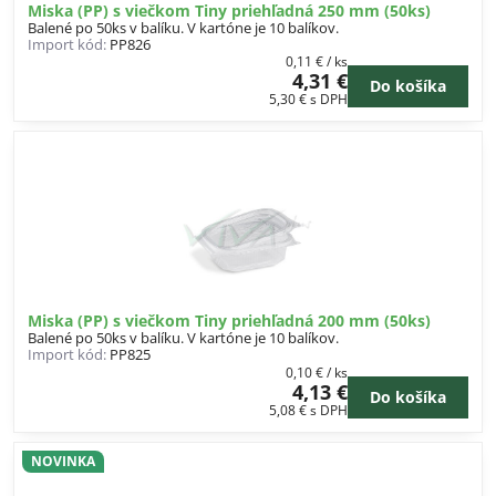
Miska (PP) s viečkom Tiny priehľadná 250 mm (50ks)
Balené po 50ks v balíku. V kartóne je 10 balíkov.
Import kód:
PP826
0,11 €
/ ks
4,31 €
Do košíka
5,30 €
s DPH
Miska (PP) s viečkom Tiny priehľadná 200 mm (50ks)
Balené po 50ks v balíku. V kartóne je 10 balíkov.
Import kód:
PP825
0,10 €
/ ks
4,13 €
Do košíka
5,08 €
s DPH
NOVINKA