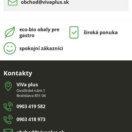
obchod​@vivaplus​.sk
eco-bio obaly pre
široká ponuka
gastro
spokojní zákazníci
Kontakty
ViVa plus
Ovsištské nám.1
Bratislava 851 04
0903 419 582
0903 418 973