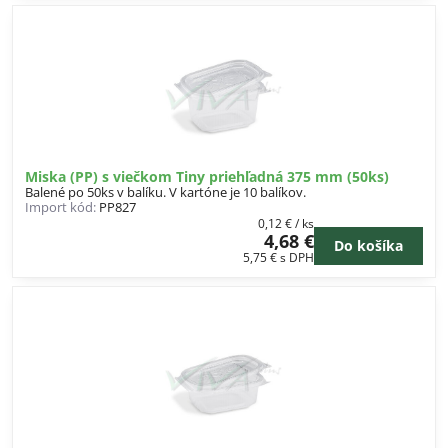
Miska (PP) s viečkom Tiny priehľadná 375 mm (50ks)
Balené po 50ks v balíku. V kartóne je 10 balíkov.
Import kód:
PP827
0,12 €
/ ks
4,68 €
Do košíka
5,75 €
s DPH