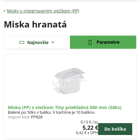
Misky s integrovaným viečkom (PP)
Miska hranatá
Parametre
Najnovšie
Miska (PP) s viečkom Tiny priehľadná 500 mm (50ks)
Balené po 50ks v balíku. V kartóne je 10 balíkov.
Import kód:
PP828
0,13 €
/ ks
5,22 €
Do košíka
6,42 €
s DPH