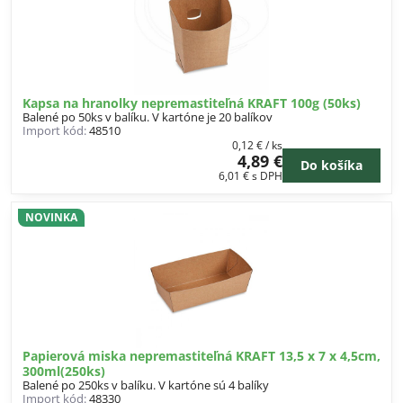
Kapsa na hranolky nepremastiteľná KRAFT 100g (50ks)
Balené po 50ks v balíku. V kartóne je 20 balíkov
Import kód:
48510
0,12 €
/ ks
4,89 €
Do košíka
6,01 €
s DPH
NOVINKA
Papierová miska nepremastiteľná KRAFT 13,5 x 7 x 4,5cm,
300ml(250ks)
Balené po 250ks v balíku. V kartóne sú 4 balíky
Import kód:
48330