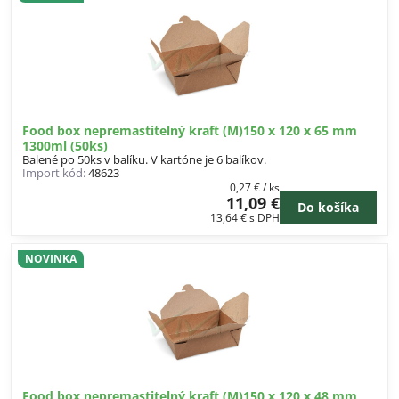
Food box nepremastitelný kraft (M)150 x 120 x 65 mm
1300ml (50ks)
Balené po 50ks v balíku. V kartóne je 6 balíkov.
Import kód:
48623
0,27 €
/ ks
11,09 €
Do košíka
13,64 €
s DPH
NOVINKA
Food box nepremastitelný kraft (M)150 x 120 x 48 mm