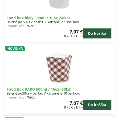
Food box biely 500ml / 16oz (50ks)
Balené po 50ks v balíku. V kartóne je 10balíkov.
Import kód:
76915
7,07 €
Do košíka
8,70 €
s DPH
NOVINKA
Food box KARO 500ml / 16oz (50ks)
Balené po50ks v balíku. V kartóne je 10 balíkov.
Import kód:
76905
7,07 €
Do košíka
8,70 €
s DPH