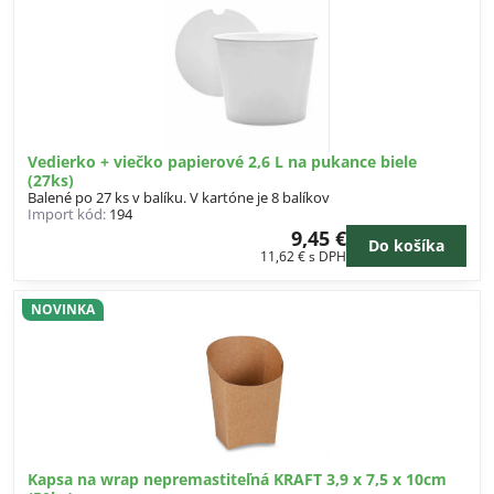
Vedierko + viečko papierové 2,6 L na pukance biele
(27ks)
Balené po 27 ks v balíku. V kartóne je 8 balíkov
Import kód:
194
9,45 €
Do košíka
11,62 €
s DPH
NOVINKA
Kapsa na wrap nepremastiteľná KRAFT 3,9 x 7,5 x 10cm