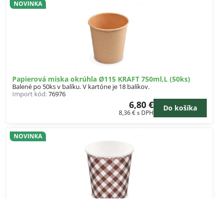
NOVINKA
Papierová miska okrúhla Ø115 KRAFT 750ml,L (50ks)
Balené po 50ks v balíku. V kartóne je 18 balíkov.
Import kód:
76976
6,80 €
Do košíka
8,36 €
s DPH
NOVINKA
Papierová miska okrúhla Ø115 KARO 750ml,L (50ks)
Balené po 50ks v balíku. V kartóne je 18 balíkov