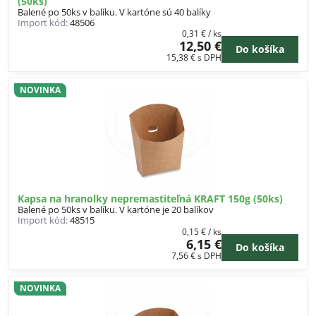
(50ks)
Balené po 50ks v balíku. V kartóne sú 40 balíky
Import kód:
48506
0,31 €
/ ks
12,50 €
Do košíka
15,38 €
s DPH
NOVINKA
Kapsa na hranolky nepremastiteľná KRAFT 150g (50ks)
Balené po 50ks v balíku. V kartóne je 20 balíkov
Import kód:
48515
0,15 €
/ ks
6,15 €
Do košíka
7,56 €
s DPH
NOVINKA