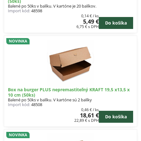
(50ks)
Balené po 50ks v balíku. V kartóne je 20 balíkov.
Import kód:
48598
0,14 €
/ ks
5,49 €
Do košíka
6,75 €
s DPH
NOVINKA
Box na burger PLUS nepremastiteľný KRAFT 19,5 x13,5 x
10 cm (50ks)
Balené po 50ks v balíku. V kartóne sú 2 balíky
Import kód:
48508
0,46 €
/ ks
18,61 €
Do košíka
22,89 €
s DPH
NOVINKA