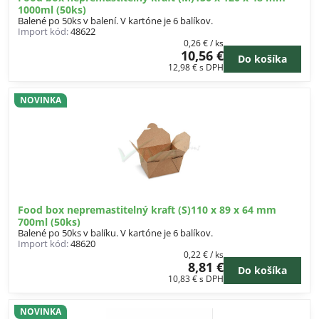
1000ml (50ks)
Balené po 50ks v balení. V kartóne je 6 balíkov.
Import kód:
48622
0,26 €
/ ks
10,56 €
Do košíka
12,98 €
s DPH
NOVINKA
Food box nepremastitelný kraft (S)110 x 89 x 64 mm
700ml (50ks)
Balené po 50ks v balíku. V kartóne je 6 balíkov.
Import kód:
48620
0,22 €
/ ks
8,81 €
Do košíka
10,83 €
s DPH
NOVINKA