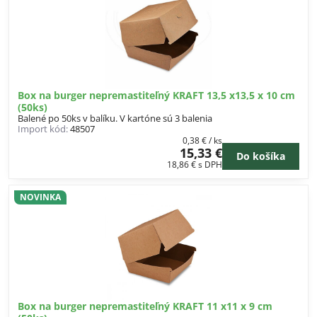
Box na burger nepremastiteľný KRAFT 13,5 x13,5 x 10 cm
(50ks)
Balené po 50ks v balíku. V kartóne sú 3 balenia
Import kód:
48507
0,38 €
/ ks
15,33 €
Do košíka
18,86 €
s DPH
NOVINKA
Box na burger nepremastiteľný KRAFT 11 x11 x 9 cm