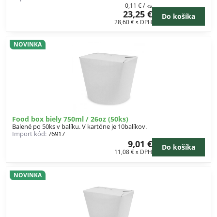
0,11 €
/ ks
23,25 €
Do košíka
28,60 €
s DPH
NOVINKA
Food box biely 750ml / 26oz (50ks)
Balené po 50ks v balíku. V kartóne je 10balíkov.
Import kód:
76917
9,01 €
Do košíka
11,08 €
s DPH
NOVINKA