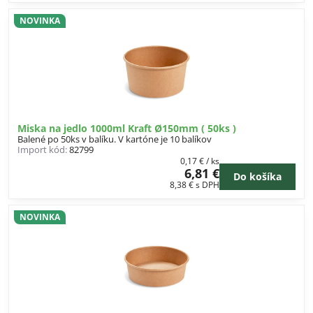
NOVINKA
Miska na jedlo 1000ml Kraft Ø150mm ( 50ks )
Balené po 50ks v balíku. V kartóne je 10 balíkov
Import kód:
82799
0,17 €
/ ks
6,81 €
Do košíka
8,38 €
s DPH
NOVINKA