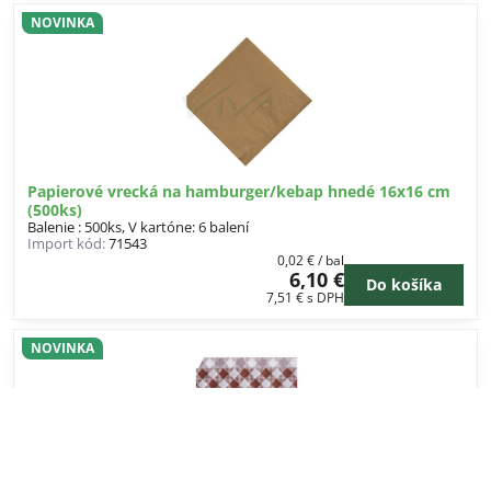
NOVINKA
Papierové vrecká na hamburger/kebap hnedé 16x16 cm
(500ks)
Balenie : 500ks, V kartóne: 6 balení
Import kód:
71543
0,02 €
/ bal
6,10 €
Do košíka
7,51 €
s DPH
NOVINKA