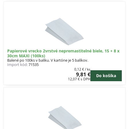
Papierové vrecko 2vrstvé nepremastitelné biele, 15 + 8 x
30cm MAXI (100ks)
Balené po 100ks v balíku. V kartóne je 5 balíkov.
Import kód:
71535
0,12 €
/ ks
9,81 €
Do košíka
12,07 €
s DPH