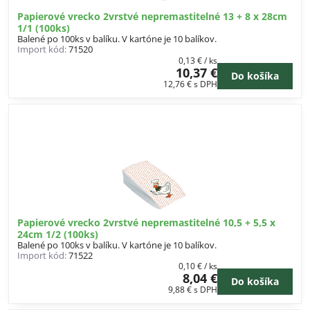
Papierové vrecko 2vrstvé nepremastitelné 13 + 8 x 28cm
1/1 (100ks)
Balené po 100ks v balíku. V kartóne je 10 balíkov.
Import kód:
71520
0,13 €
/ ks
10,37 €
Do košíka
12,76 €
s DPH
Papierové vrecko 2vrstvé nepremastitelné 10,5 + 5,5 x
24cm 1/2 (100ks)
Balené po 100ks v balíku. V kartóne je 10 balíkov.
Import kód:
71522
0,10 €
/ ks
8,04 €
Do košíka
9,88 €
s DPH