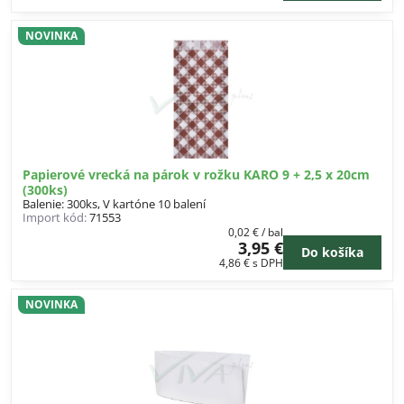
NOVINKA
Papierové vrecká na párok v rožku KARO 9 + 2,5 x 20cm
(300ks)
Balenie: 300ks, V kartóne 10 balení
Import kód:
71553
0,02 €
/ bal
3,95 €
Do košíka
4,86 €
s DPH
NOVINKA