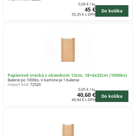
0,06 €
/ ks
45 €
Do košíka
55,35 €
s DPH
Papierové vrecká s okienkom 13cm, 18+6x32cm (1000ks)
Balené po 1000ks. V kartóne je 1 balenie
Import kód:
72520
0,05 €
/ ks
40,60 €
Do košíka
49,94 €
s DPH