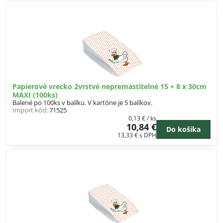
Papierové vrecko 2vrstvé nepremastitelné 15 + 8 x 30cm
MAXI (100ks)
Balené po 100ks v balíku. V kartóne je 5 balíkov.
Import kód:
71525
0,13 €
/ ks
10,84 €
Do košíka
13,33 €
s DPH