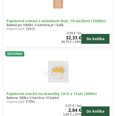
Papierové vrecká s okienkom 9cm, 15+6x29cm (1000ks)
Balené po 1000ks. V kartóne je 1 balík
Import kód:
72515
0,04 €
/ ks
32,33 €
Do košíka
39,76 €
s DPH
NOVINKA
Papierové vrecká na hranolky 10+5 x 11cm (300ks)
Balenie: 300ks, V kartóne 10 balení
Import kód:
71555
0,01 €
/ bal
2,84 €
Do košíka
3,49 €
s DPH