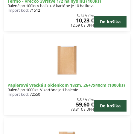
Termo - vrecko 3vrstvé 1/2 na hydinu (100ks)
Balené po 100ks v balíku. V kartóne je 10 balíkov.
Import kód:
71512
0,13 €
/ ks
10,23 €
Do košíka
12,59 €
s DPH
Papierové vrecká s okienkom 18cm, 26+7x40cm (1000ks)
Balené po 1000ks. V kartóne je 1 balenie
Import kód:
72550
0,07 €
/ ks
59,60 €
Do košíka
73,31 €
s DPH