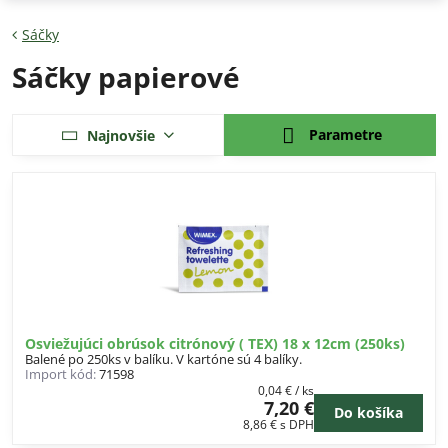
Sáčky
Sáčky papierové
Parametre
Najnovšie
Osviežujúci obrúsok citrónový ( TEX) 18 x 12cm (250ks)
Balené po 250ks v balíku. V kartóne sú 4 balíky.
Import kód:
71598
0,04 €
/ ks
7,20 €
Do košíka
8,86 €
s DPH