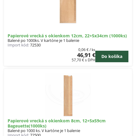
Papierové vrecká s okienkom 12cm, 22+5x34cm (1000ks)
Balené po 1000ks. V kartóne je 1 balenie
Import kód:
72530
0,06 €
/ ks
46,91 €
Do košíka
57,70 €
s DPH
Papierové vrecká s okienkom 8cm, 12+5x59cm
Bageuette(1000ks)
Balené po 1000 ks. V kartóne je 1 balenie
Import kód:
72500