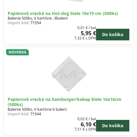
Papierové vrecká na Hot-dog biele 10x19 cm (500ks)
Balenie 500ks, V kartóne : 8balení
Import kód:
71554
0,01 €
/ bal
5,95 €
Do košíka
7,32 €
s DPH
NOVINKA
Papierové vrecká na hamburger/kebap biele 16x16cm
(500ks)
Balenie 500ks, V kartóne 6 balení
Import kód:
71544
0,02 €
/ bal
6,10 €
Do košíka
7,51 €
s DPH