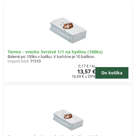
Termo - vrecko 3vrstvé 1/1 na hydinu (100ks)
Balené po 100ks v balíku. V kartóne je 10 balíkov.
Import kód:
71510
0,17 €
/ ks
13,57 €
Do košíka
16,69 €
s DPH