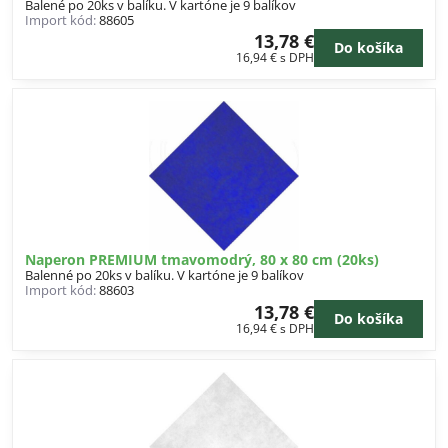
Balené po 20ks v balíku. V kartóne je 9 balíkov
Import kód:
88605
13,78 €
Do košíka
16,94 €
s DPH
Naperon PREMIUM tmavomodrý, 80 x 80 cm (20ks)
Balenné po 20ks v balíku. V kartóne je 9 balíkov
Import kód:
88603
13,78 €
Do košíka
16,94 €
s DPH