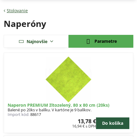
Stolovanie
Naperóny
Parametre
Najnovšie
Naperon PREMIUM žltozelený, 80 x 80 cm (20ks)
Balené po 20ks v balíku. V kartóne je 9 balíkov.
Import kód:
88617
13,78 €
Do košíka
16,94 €
s DPH