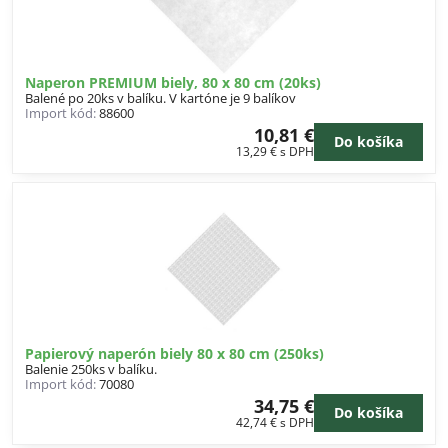
Naperon PREMIUM biely, 80 x 80 cm (20ks)
Balené po 20ks v balíku. V kartóne je 9 balíkov
Import kód:
88600
10,81 €
Do košíka
13,29 €
s DPH
Papierový naperón biely 80 x 80 cm (250ks)
Balenie 250ks v balíku.
Import kód:
70080
34,75 €
Do košíka
42,74 €
s DPH