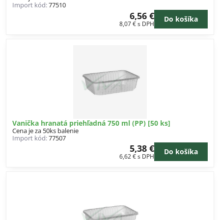
Import kód:
77510
6,56 €
Do košíka
8,07 €
s DPH
Vanička hranatá priehľadná 750 ml (PP) [50 ks]
Cena je za 50ks balenie
Import kód:
77507
5,38 €
Do košíka
6,62 €
s DPH