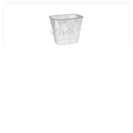
Miska hranatá priehľadná 500 ml (PP) [100 ks]
Cena je za 100ks balenie
Import kód:
77350
3,68 €
Do košíka
4,53 €
s DPH