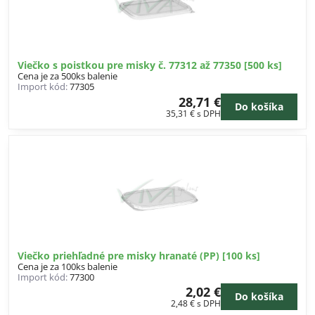
Viečko s poistkou pre misky č. 77312 až 77350 [500 ks]
Cena je za 500ks balenie
Import kód:
77305
28,71 €
Do košíka
35,31 €
s DPH
Viečko priehľadné pre misky hranaté (PP) [100 ks]
Cena je za 100ks balenie
Import kód:
77300
2,02 €
Do košíka
2,48 €
s DPH