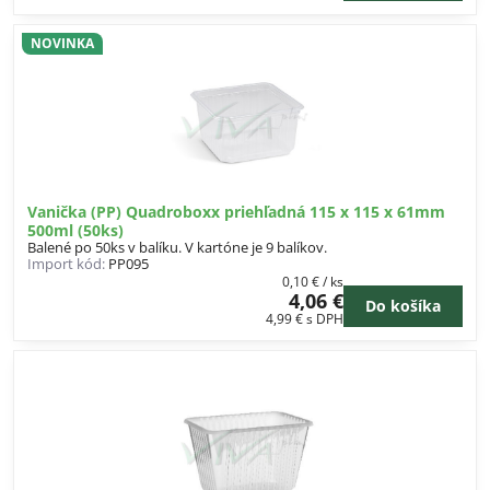
NOVINKA
Vanička (PP) Quadroboxx priehľadná 115 x 115 x 61mm
500ml (50ks)
Balené po 50ks v balíku. V kartóne je 9 balíkov.
Import kód:
PP095
0,10 €
/ ks
4,06 €
Do košíka
4,99 €
s DPH