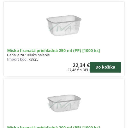
Miska hranatá priehľadná 250 ml (PP) [1000 ks]
Cena je za 1000ks balenie
Import kód:
73925
22,34 €
Do košíka
27,48 €
s DPH
Miska hranatá priehľadná 200 ml (PP) [1000 ks]