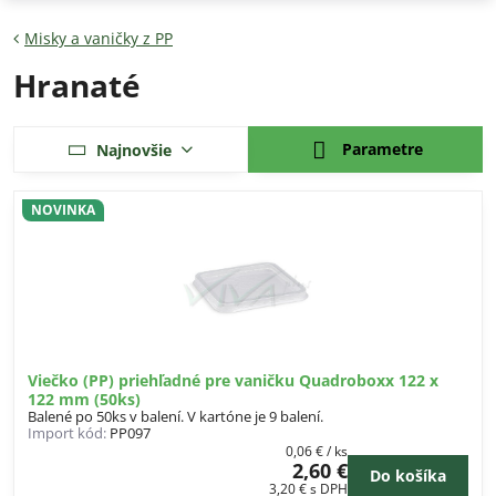
Misky a vaničky z PP
Hranaté
Parametre
Najnovšie
NOVINKA
Viečko (PP) priehľadné pre vaničku Quadroboxx 122 x
122 mm (50ks)
Balené po 50ks v balení. V kartóne je 9 balení.
Import kód:
PP097
0,06 €
/ ks
2,60 €
Do košíka
3,20 €
s DPH