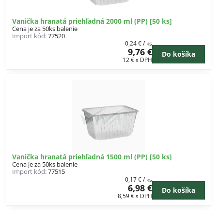
Vanička hranatá priehľadná 2000 ml (PP) [50 ks]
Cena je za 50ks balenie
Import kód:
77520
0,24 €
/ ks
9,76 €
Do košíka
12 €
s DPH
Vanička hranatá priehľadná 1500 ml (PP) [50 ks]
Cena je za 50ks balenie
Import kód:
77515
0,17 €
/ ks
6,98 €
Do košíka
8,59 €
s DPH