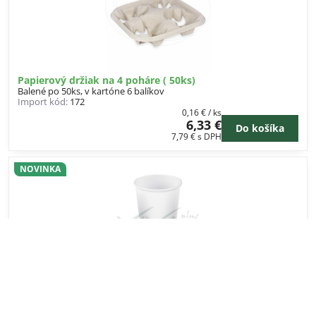
Papierový držiak na 4 poháre ( 50ks)
Balené po 50ks, v kartóne 6 balíkov
Import kód:
172
0,16 €
/ ks
6,33 €
Do košíka
7,79 €
s DPH
NOVINKA
Pohár papierový biely 610ml,XXL (Ø 90mm)(50ks)
Balené po 50ks v balíku. V kartóne je 16 balíkov.
Import kód:
76261
0,10 €
/ ks