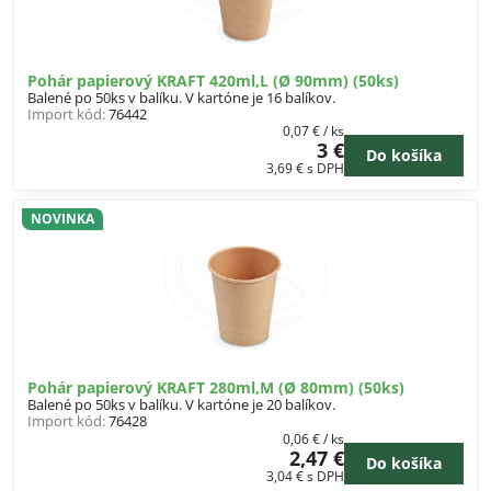
Pohár papierový KRAFT 420ml,L (Ø 90mm) (50ks)
Balené po 50ks v balíku. V kartóne je 16 balíkov.
Import kód:
76442
0,07 €
/ ks
3 €
Do košíka
3,69 €
s DPH
NOVINKA
Pohár papierový KRAFT 280ml,M (Ø 80mm) (50ks)
Balené po 50ks v balíku. V kartóne je 20 balíkov.
Import kód:
76428
0,06 €
/ ks
2,47 €
Do košíka
3,04 €
s DPH