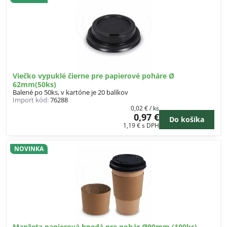
Viečko vypuklé čierne pre papierové poháre Ø
62mm(50ks)
Balené po 50ks, v kartóne je 20 balíkov
Import kód:
76288
0,02 €
/ ks
0,97 €
Do košíka
1,19 €
s DPH
NOVINKA
Manžeta papierová hnedá pre pohár Ø90mm (100ks)