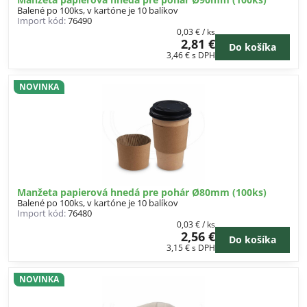
Balené po 100ks, v kartóne je 10 balíkov
Import kód:
76490
0,03 €
/ ks
2,81 €
Do košíka
3,46 €
s DPH
NOVINKA
Manžeta papierová hnedá pre pohár Ø80mm (100ks)
Balené po 100ks, v kartóne je 10 balíkov
Import kód:
76480
0,03 €
/ ks
2,56 €
Do košíka
3,15 €
s DPH
NOVINKA