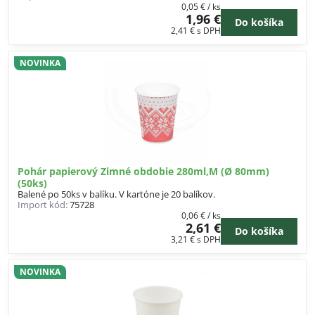
0,05 €
/ ks
1,96 €
Do košíka
2,41 €
s DPH
NOVINKA
Pohár papierový Zimné obdobie 280ml,M (Ø 80mm)
(50ks)
Balené po 50ks v balíku. V kartóne je 20 balíkov.
Import kód:
75728
0,06 €
/ ks
2,61 €
Do košíka
3,21 €
s DPH
NOVINKA