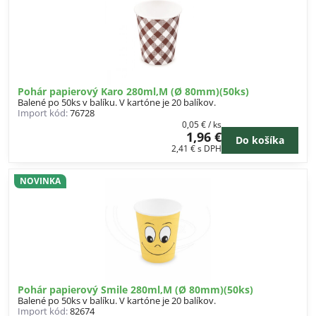
Pohár papierový Karo 280ml,M (Ø 80mm)(50ks)
Balené po 50ks v balíku. V kartóne je 20 balíkov.
Import kód:
76728
0,05 €
/ ks
1,96 €
Do košíka
2,41 €
s DPH
NOVINKA
Pohár papierový Smile 280ml,M (Ø 80mm)(50ks)
Balené po 50ks v balíku. V kartóne je 20 balíkov.
Import kód:
82674