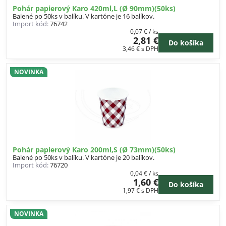
Pohár papierový Karo 420ml,L (Ø 90mm)(50ks)
Balené po 50ks v balíku. V kartóne je 16 balíkov.
Import kód:
76742
0,07 €
/ ks
2,81 €
Do košíka
3,46 €
s DPH
NOVINKA
Pohár papierový Karo 200ml,S (Ø 73mm)(50ks)
Balené po 50ks v balíku. V kartóne je 20 balíkov.
Import kód:
76720
0,04 €
/ ks
1,60 €
Do košíka
1,97 €
s DPH
NOVINKA