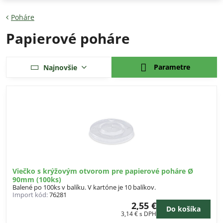
Poháre
Papierové poháre
Parametre
Najnovšie
Viečko s krýžovým otvorom pre papierové poháre Ø
90mm (100ks)
Balené po 100ks v balíku. V kartóne je 10 balíkov.
Import kód:
76281
2,55 €
Do košíka
3,14 €
s DPH