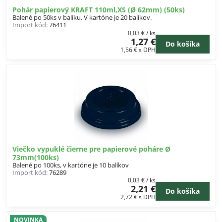
Pohár papierový KRAFT 110ml,XS (Ø 62mm) (50ks)
Balené po 50ks v balíku. V kartóne je 20 balíkov.
Import kód:
76411
0,03 €
/ ks
1,27 €
Do košíka
1,56 €
s DPH
Viečko vypuklé čierne pre papierové poháre Ø
73mm(100ks)
Balené po 100ks, v kartóne je 10 balíkov
Import kód:
76289
0,03 €
/ ks
2,21 €
Do košíka
2,72 €
s DPH
NOVINKA