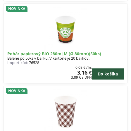
NOVINKA
Pohár papierový BIO 280ml,M (Ø 80mm)(50ks)
Balené po 50ks v balíku. V kartóne je 20 balíkov.
Import kód:
76528
0,08 €
/ ks
3,16 €
Do košíka
3,89 €
s DPH
NOVINKA