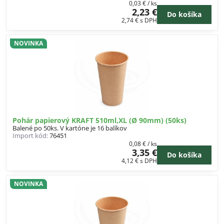
0,03 €
/ ks
2,23 €
Do košíka
2,74 €
s DPH
NOVINKA
Pohár papierový KRAFT 510ml,XL (Ø 90mm) (50ks)
Balené po 50ks. V kartóne je 16 balíkov
Import kód:
76451
0,08 €
/ ks
3,35 €
Do košíka
4,12 €
s DPH
NOVINKA