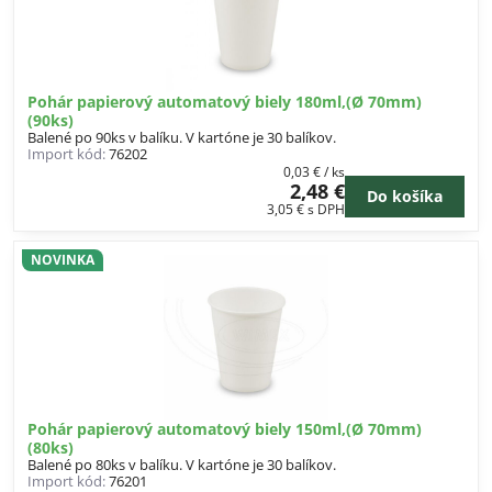
Pohár papierový automatový biely 180ml,(Ø 70mm)
(90ks)
Balené po 90ks v balíku. V kartóne je 30 balíkov.
Import kód:
76202
0,03 €
/ ks
2,48 €
Do košíka
3,05 €
s DPH
NOVINKA
Pohár papierový automatový biely 150ml,(Ø 70mm)
(80ks)
Balené po 80ks v balíku. V kartóne je 30 balíkov.
Import kód:
76201