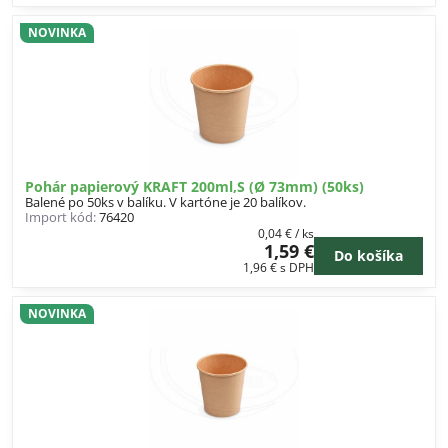
NOVINKA
Pohár papierový KRAFT 200ml,S (Ø 73mm) (50ks)
Balené po 50ks v balíku. V kartóne je 20 balíkov.
Import kód:
76420
0,04 €
/ ks
1,59 €
Do košíka
1,96 €
s DPH
NOVINKA