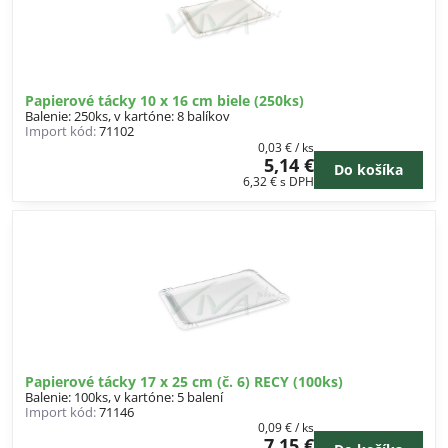
Papierové tácky 10 x 16 cm biele (250ks)
Balenie: 250ks, v kartóne: 8 balíkov
Import kód:
71102
0,03 €
/ ks
5,14 €
Do košíka
6,32 €
s DPH
Papierové tácky 17 x 25 cm (č. 6) RECY (100ks)
Balenie: 100ks, v kartóne: 5 balení
Import kód:
71146
0,09 €
/ ks
7,15 €