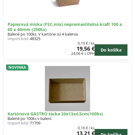
Papierová miska (FSC,mix) nepremastitelná kraft 100 x
60 x 40mm (250ks)
Balené po 100ks. V kartóne sú 4 balenia.
Import kód:
48325
0,10 €
/ ks
19,56 €
Do košíka
24,06 €
s DPH
NOVINKA
Kartónová GASTRO tácka 20x13x4,5cm(100ks)
Balené po 100ks v balení.
Import kód:
71709
0,16 €
/ ks
13,21 €
Do košíka