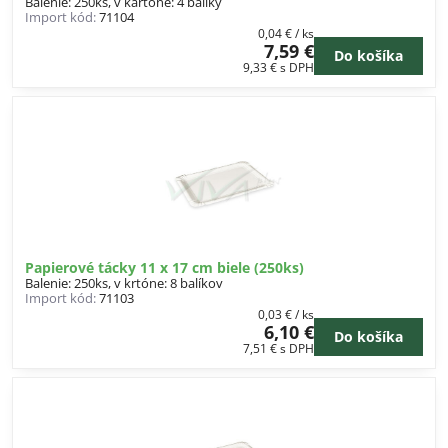
Balenie: 250ks, v kartóne: 4 balíky
Import kód:
71104
0,04 €
/ ks
7,59 €
Do košíka
9,33 €
s DPH
Papierové tácky 11 x 17 cm biele (250ks)
Balenie: 250ks, v krtóne: 8 balíkov
Import kód:
71103
0,03 €
/ ks
6,10 €
Do košíka
7,51 €
s DPH