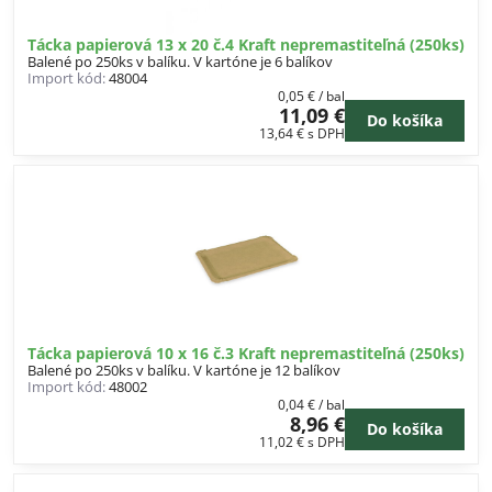
Tácka papierová 13 x 20 č.4 Kraft nepremastiteľná (250ks)
Balené po 250ks v balíku. V kartóne je 6 balíkov
Import kód:
48004
0,05 €
/ bal
11,09 €
Do košíka
13,64 €
s DPH
Tácka papierová 10 x 16 č.3 Kraft nepremastiteľná (250ks)
Balené po 250ks v balíku. V kartóne je 12 balíkov
Import kód:
48002
0,04 €
/ bal
8,96 €
Do košíka
11,02 €
s DPH