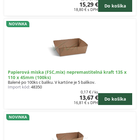
15,29 €
Do košíka
18,80 €
s DPH
NOVINKA
Papierová miska (FSC,mix) nepremastitelná kraft 135 x
110 x 45mm (100ks)
Balené po 100ks c balíku. V kartóne je 5 balíkov.
Import kód:
48350
0,17 €
/ ks
13,67 €
Do košíka
16,81 €
s DPH
NOVINKA