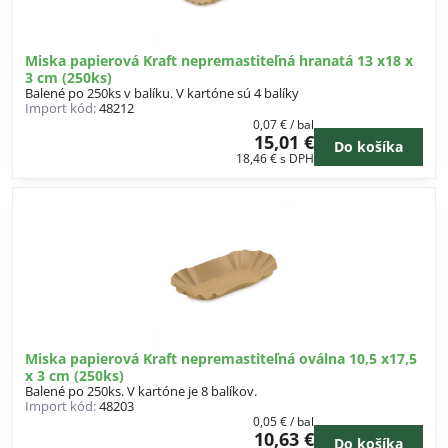
Miska papierová Kraft nepremastiteľná hranatá 13 x18 x
3 cm (250ks)
Balené po 250ks v balíku. V kartóne sú 4 balíky
Import kód:
48212
0,07 €
/ bal
15,01 €
Do košíka
18,46 €
s DPH
Miska papierová Kraft nepremastiteľná oválna 10,5 x17,5
x 3 cm (250ks)
Balené po 250ks. V kartóne je 8 balíkov.
Import kód:
48203
0,05 €
/ bal
10,63 €
Do košíka