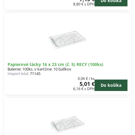
Do košíka
8,80 €
s DPH
Papierové tácky 16 x 23 cm (č. 5) RECY (100ks)
Balenie: 100ks. v kartóne: 10 balíkov
Import kód:
71145
0,06 €
/ ks
5,01 €
Do košíka
6,16 €
s DPH