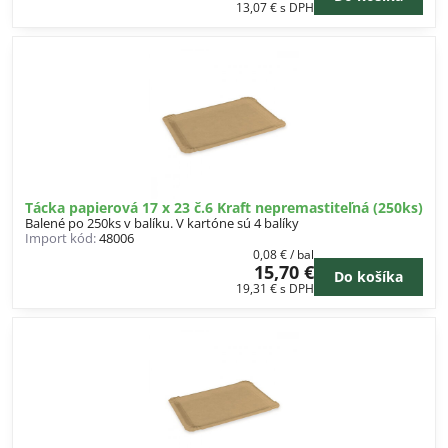
13,07 €
s DPH
Tácka papierová 17 x 23 č.6 Kraft nepremastiteľná (250ks)
Balené po 250ks v balíku. V kartóne sú 4 balíky
Import kód:
48006
0,08 €
/ bal
15,70 €
Do košíka
19,31 €
s DPH