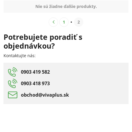
Nie sú žiadne ďalšie produkty.
1
2
Potrebujete poradiť s
objednávkou?
Kontaktujte nás:
0903 419 582
0903 418 973
obchod​@vivaplus​.sk
eco-bio obaly pre
široká ponuka
gastro