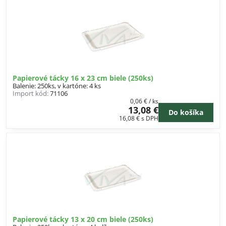
Papierové tácky 16 x 23 cm biele (250ks)
Balenie: 250ks, v kartóne: 4 ks
Import kód:
71106
0,06 €
/ ks
13,08 €
Do košíka
16,08 €
s DPH
Papierové tácky 13 x 20 cm biele (250ks)