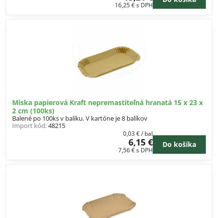
16,25 €
s DPH
Miska papierová Kraft nepremastiteľná hranatá 15 x 23 x
2 cm (100ks)
Balené po 100ks v balíku. V kartóne je 8 balíkov
Import kód:
48215
0,03 €
/ bal
6,15 €
Do košíka
7,56 €
s DPH