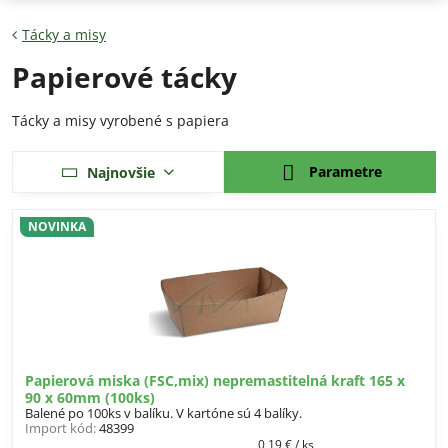
Tácky a misy
Papierové tácky
Tácky a misy vyrobené s papiera
Parametre
Najnovšie
NOVINKA
Papierová miska (FSC,mix) nepremastitelná kraft 165 x
90 x 60mm (100ks)
Balené po 100ks v balíku. V kartóne sú 4 balíky.
Import kód:
48399
0,19 €
/ ks