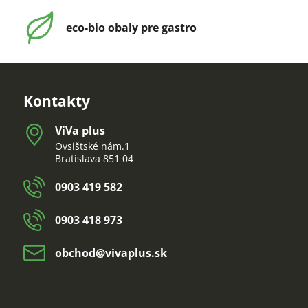
eco-bio obaly pre gastro
Kontakty
ViVa plus
Ovsištské nám.1
Bratislava 851 04
0903 419 582
0903 418 973
obchod​@vivaplus​.sk