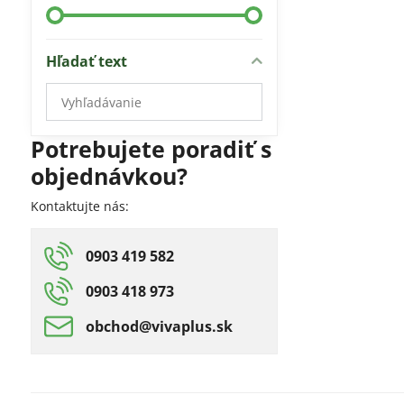
Hľadať text
Prehľadať
výsledky
filtra
Potrebujete poradiť s
fulltextom
objednávkou?
Kontaktujte nás:
0903 419 582
0903 418 973
obchod​@vivaplus​.sk