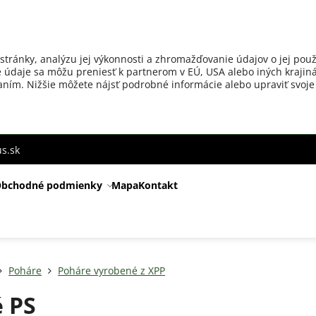
stránky, analýzu jej výkonnosti a zhromažďovanie údajov o jej použ
 údaje sa môžu preniesť k partnerom v EÚ, USA alebo iných krajiná
ovaním. Nižšie môžete nájsť podrobné informácie alebo upraviť svoje
s.sk
bchodné podmienky
Mapa
Kontakt
Poháre
Poháre vyrobené z XPP
 PS