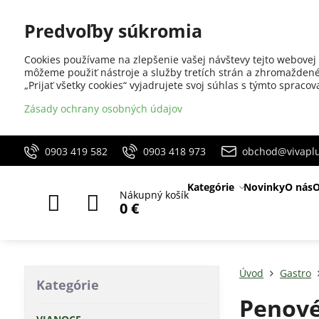
Predvoľby súkromia
Cookies používame na zlepšenie vašej návštevy tejto webovej 
môžeme použiť nástroje a služby tretích strán a zhromaždené
„Prijať všetky cookies“ vyjadrujete svoj súhlas s týmto sprac
Zásady ochrany osobných údajov
0903 419 582
0903 418 973
obchod@vivaplu
Kategórie
Novinky
O nás
O
Nákupný košík
0 €
Úvod
Gastro
Kategórie
Penové