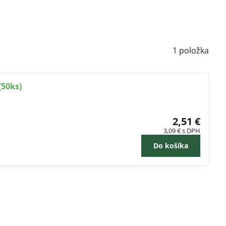
1
položka
(50ks)
2,51 €
3,09 €
s DPH
Do košíka