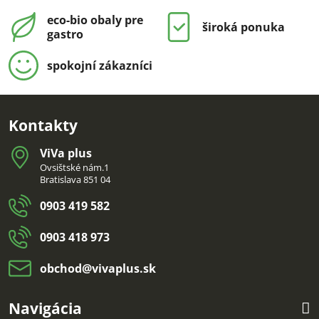
eco-bio obaly pre
široká ponuka
gastro
spokojní zákazníci
Kontakty
ViVa plus
Ovsištské nám.1
Bratislava 851 04
0903 419 582
0903 418 973
obchod​@vivaplus​.sk
Navigácia