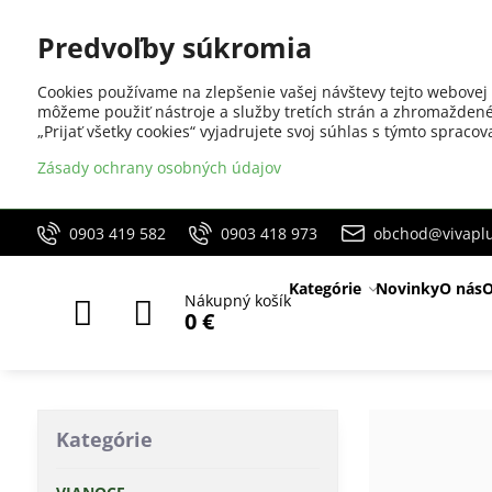
Predvoľby súkromia
Cookies používame na zlepšenie vašej návštevy tejto webovej 
môžeme použiť nástroje a služby tretích strán a zhromaždené
„Prijať všetky cookies“ vyjadrujete svoj súhlas s týmto sprac
Zásady ochrany osobných údajov
0903 419 582
0903 418 973
obchod@vivaplu
Kategórie
Novinky
O nás
O
Nákupný košík
0 €
Kategórie