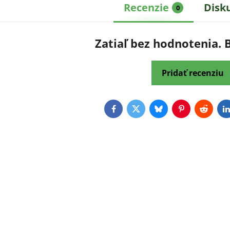
Recenzie
Disk
0
Zatiaľ bez hodnotenia. 
Pridať recenziu
Facebook
Twitter
Bluesky
Pinterest
Reddit
L