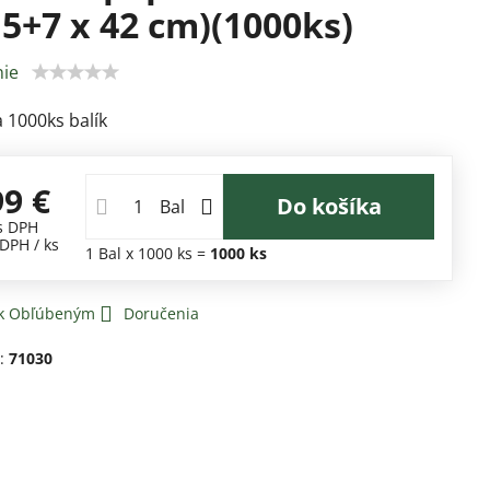
15+7 x 42 cm)(1000ks)
ie
a 1000ks balík
99 €
Do košíka
Bal
s DPH
 DPH
/ ks
1
Bal
x 1000 ks =
1000
ks
 k Obľúbeným
Doručenia
d:
71030