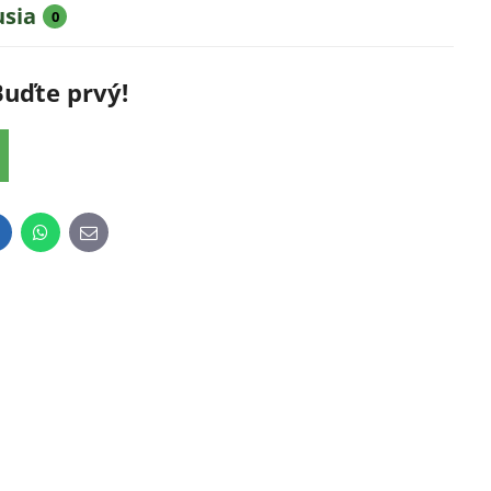
usia
0
Buďte prvý!
inkedIn
WhatsApp
E-
mail