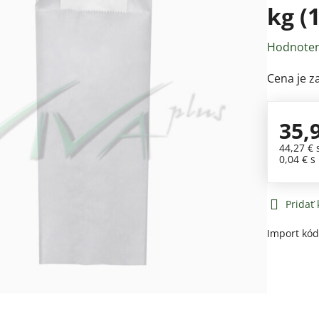
kg (
Hodnoten
Cena je z
35,
44,27 €
0,04 €
s
Pridať
Import kó