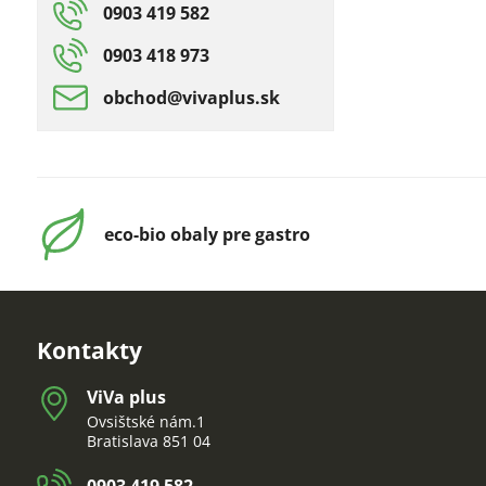
0903 419 582
0903 418 973
obchod​@vivaplus​.sk
eco-bio obaly pre gastro
Kontakty
ViVa plus
Ovsištské nám.1
Bratislava 851 04