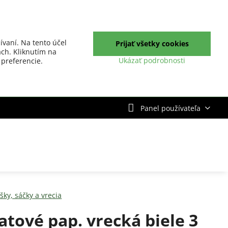
ívaní. Na tento účel
Prijať všetky cookies
ch. Kliknutím na
Ukázať podrobnosti
 preferencie.
Panel používateľa
šky, sáčky a vrecia
atové pap. vrecká biele 3