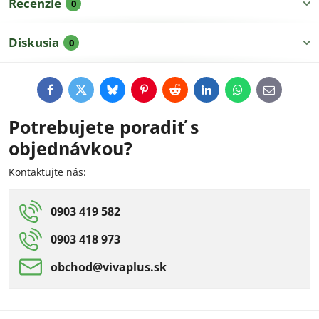
Recenzie
0
Diskusia
0
Facebook
Twitter
Bluesky
Pinterest
Reddit
LinkedIn
WhatsApp
E-
mail
Potrebujete poradiť s
objednávkou?
Kontaktujte nás:
0903 419 582
0903 418 973
obchod​@vivaplus​.sk