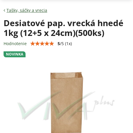
Tašky, sáčky a vrecia
Desiatové pap. vrecká hnedé
1kg (12+5 x 24cm)(500ks)
5
/
5
(
1
x)
Hodnotenie
NOVINKA