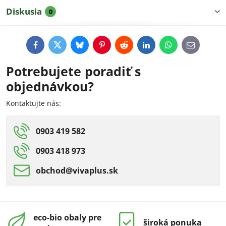
Diskusia
0
Facebook
Twitter
Bluesky
Pinterest
Reddit
LinkedIn
WhatsApp
E-
mail
Potrebujete poradiť s
objednávkou?
Kontaktujte nás:
0903 419 582
0903 418 973
obchod​@vivaplus​.sk
eco-bio obaly pre
široká ponuka