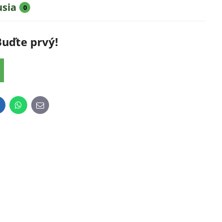
usia
0
Buďte prvý!
inkedIn
WhatsApp
E-
mail