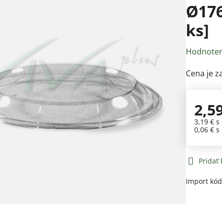
Ø176
ks]
Hodnoten
Cena je za
2,5
3,19 €
s
0,06 €
s
Pridať
Import kó