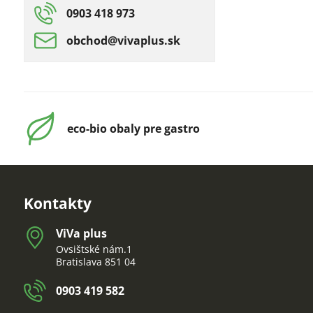
0903 418 973
obchod​@vivaplus​.sk
eco-bio obaly pre gastro
Kontakty
ViVa plus
Ovsištské nám.1
Bratislava 851 04
0903 419 582