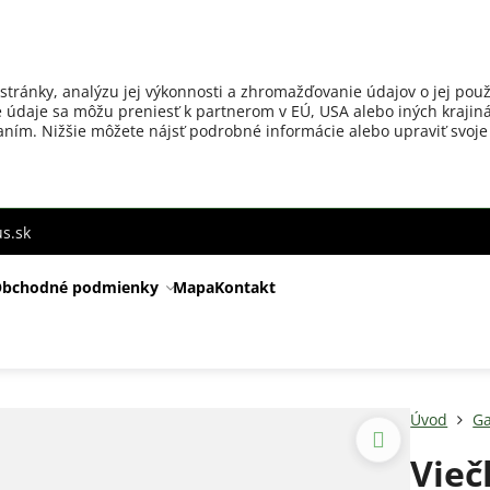
stránky, analýzu jej výkonnosti a zhromažďovanie údajov o jej použ
 údaje sa môžu preniesť k partnerom v EÚ, USA alebo iných krajiná
ovaním. Nižšie môžete nájsť podrobné informácie alebo upraviť svoje
s.sk
bchodné podmienky
Mapa
Kontakt
Úvod
Ga
Vieč