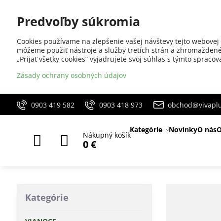
Predvoľby súkromia
Cookies používame na zlepšenie vašej návštevy tejto webovej 
môžeme použiť nástroje a služby tretích strán a zhromaždené
„Prijať všetky cookies“ vyjadrujete svoj súhlas s týmto sprac
Zásady ochrany osobných údajov
0903 419 582
0903 418 973
obchod@vivaplu
Kategórie
Novinky
O nás
O
Nákupný košík
0 €
Kategórie