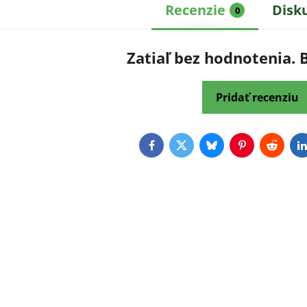
Recenzie
Disk
0
Zatiaľ bez hodnotenia. 
Pridať recenziu
Facebook
Twitter
Bluesky
Pinterest
Reddit
L