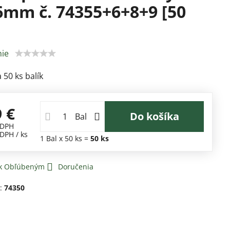
mm č. 74355+6+8+9 [50
ie
 50 ks balík
9 €
Do košíka
Bal
 DPH
 DPH
/ ks
1
Bal
x 50 ks =
50
ks
 k Obľúbeným
Doručenia
d:
74350