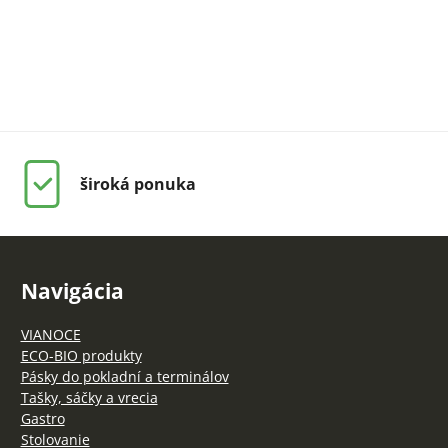
široká ponuka
Navigácia
VIANOCE
ECO-BIO produkty
Pásky do pokladní a terminálov
Tašky, sáčky a vrecia
Gastro
Stolovanie