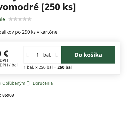
omodré [250 ks]
ie
balíkov po 250 ks v kartóne
0 €
Do košíka
bal.
 DPH
 DPH
/ bal
1
bal.
x 250 bal =
250
bal
 k Obľúbeným
Doručenia
d:
85903