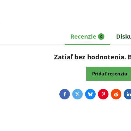
Recenzie
Disk
0
Zatiaľ bez hodnotenia. 
Pridať recenziu
Facebook
Twitter
Bluesky
Pinterest
Reddit
L