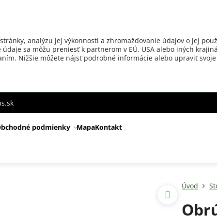
stránky, analýzu jej výkonnosti a zhromažďovanie údajov o jej použ
 údaje sa môžu preniesť k partnerom v EÚ, USA alebo iných krajiná
ovaním. Nižšie môžete nájsť podrobné informácie alebo upraviť svoje
s.sk
bchodné podmienky
Mapa
Kontakt
Úvod
St
Obrú