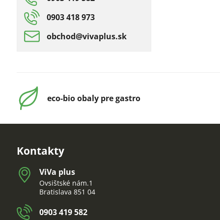
0903 418 973
obchod​@vivaplus​.sk
eco-bio obaly pre gastro
Kontakty
ViVa plus
Ovsištské nám.1
Bratislava 851 04
0903 419 582