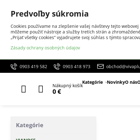
Predvoľby súkromia
Cookies používame na zlepšenie vašej návštevy tejto webovej 
môžeme použiť nástroje a služby tretích strán a zhromaždené
„Prijať všetky cookies“ vyjadrujete svoj súhlas s týmto sprac
Zásady ochrany osobných údajov
0903 419 582
0903 418 973
obchod@vivaplu
Kategórie
Novinky
O nás
O
Nákupný košík
0 €
Kategórie