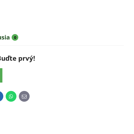
usia
0
Buďte prvý!
inkedIn
WhatsApp
E-
mail