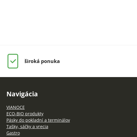
široká ponuka
Navigácia
VIANOCE
ECO-BIO produkty
Pásky do pokladní a terminálov
Tašky, sáčky a vrecia
Gastro