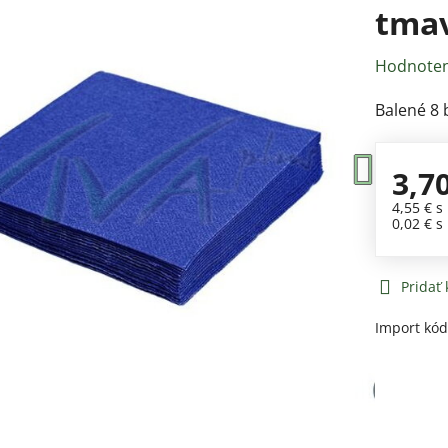
tmav
Hodnoten
Balené 8 
3,7
4,55 €
s
0,02 €
s
Pridať
Import kó