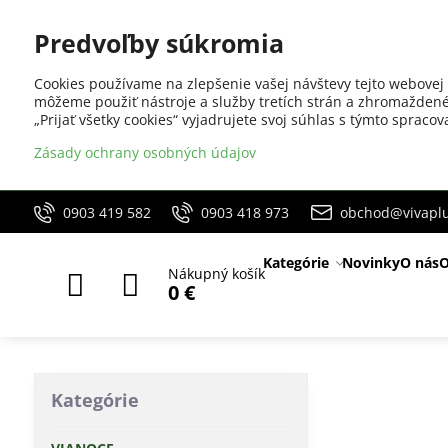
Predvoľby súkromia
Cookies používame na zlepšenie vašej návštevy tejto webovej 
môžeme použiť nástroje a služby tretích strán a zhromaždené
„Prijať všetky cookies“ vyjadrujete svoj súhlas s týmto sprac
Zásady ochrany osobných údajov
0903 419 582
0903 418 973
obchod@vivaplu
Kategórie
Novinky
O nás
O
Nákupný košík
0 €
Kategórie