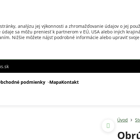
stránky, analýzu jej výkonnosti a zhromažďovanie údajov o jej použ
 údaje sa môžu preniesť k partnerom v EÚ, USA alebo iných krajiná
ovaním. Nižšie môžete nájsť podrobné informácie alebo upraviť svoje
s.sk
bchodné podmienky
Mapa
Kontakt
Úvod
St
Obrú