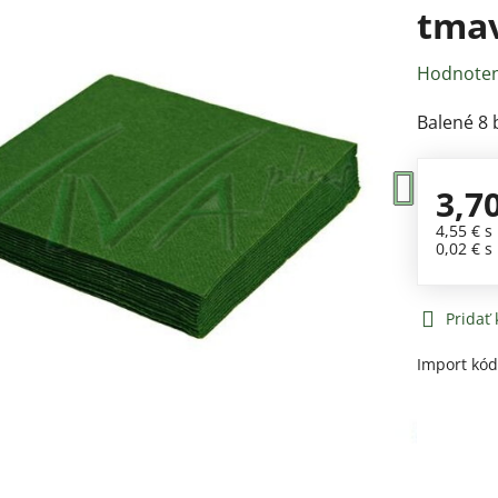
tmav
Hodnoten
Balené 8 
3,7
4,55 €
s
0,02 €
s
Pridať
Import kó