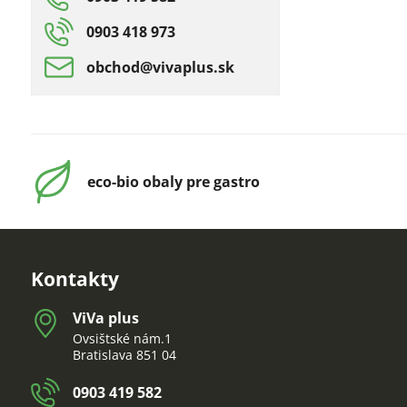
0903 418 973
obchod​@vivaplus​.sk
eco-bio obaly pre gastro
Kontakty
ViVa plus
Ovsištské nám.1
Bratislava 851 04
0903 419 582