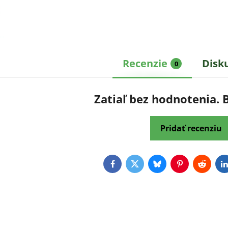
Recenzie
Disk
0
Zatiaľ bez hodnotenia. 
Pridať recenziu
Facebook
Twitter
Bluesky
Pinterest
Reddit
L