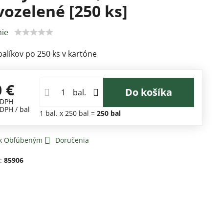
ozelené [250 ks]
ie
balíkov po 250 ks v kartóne
0 €
Do košíka
bal.
 DPH
 DPH
/ bal
1
bal.
x 250 bal =
250
bal
 k Obľúbeným
Doručenia
d:
85906