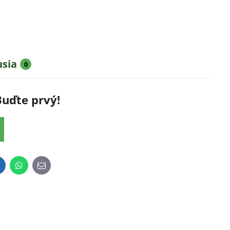
usia
0
Buďte prvý!
inkedIn
WhatsApp
E-
mail