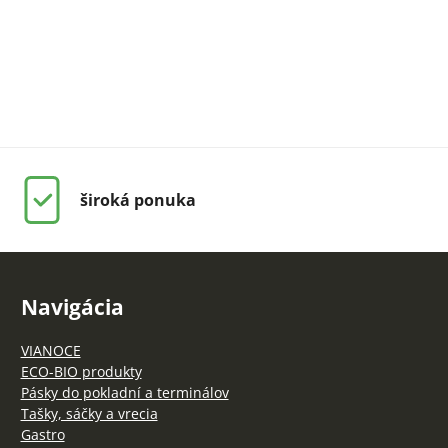
široká ponuka
Navigácia
VIANOCE
ECO-BIO produkty
Pásky do pokladní a terminálov
Tašky, sáčky a vrecia
Gastro