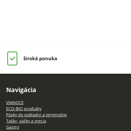
široká ponuka
Navigácia
VIANOCE
ECO-BIO produkty
Pásky do pokladní a terminálov
Tašky, sáčky a vrecia
Gastro