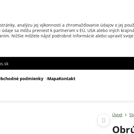
stránky, analýzu jej výkonnosti a zhromažďovanie údajov o jej použ
 údaje sa môžu preniesť k partnerom v EÚ, USA alebo iných krajiná
ovaním. Nižšie môžete nájsť podrobné informácie alebo upraviť svoje
s.sk
bchodné podmienky
Mapa
Kontakt
Úvod
St
Obrú