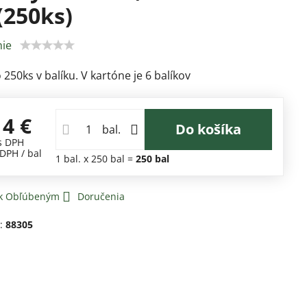
 (250ks)
ie
 250ks v balíku. V kartóne je 6 balíkov
14 €
Do košíka
bal.
s DPH
 DPH
/ bal
1
bal.
x 250 bal =
250
bal
 k Obľúbeným
Doručenia
d:
88305