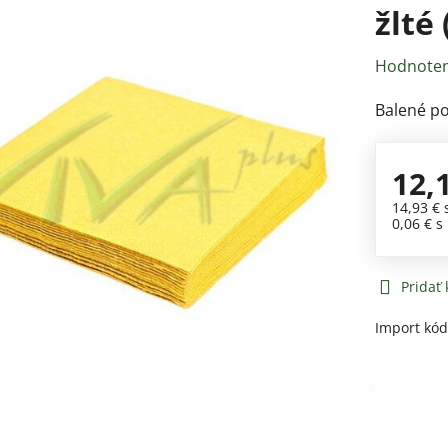
žlté
Hodnoten
Balené po
12,
14,93 €
0,06 €
s
Pridať
Import kó