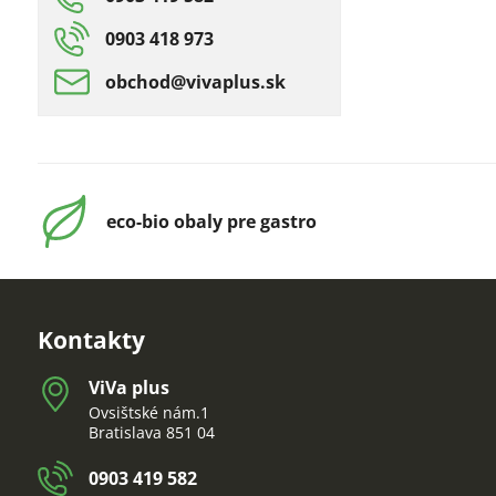
0903 418 973
obchod​@vivaplus​.sk
eco-bio obaly pre gastro
Kontakty
ViVa plus
Ovsištské nám.1
Bratislava 851 04
0903 419 582