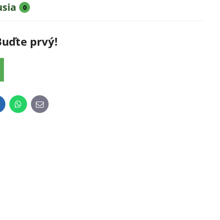
usia
0
Buďte prvý!
inkedIn
WhatsApp
E-
mail