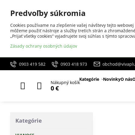
Predvoľby súkromia
Cookies používame na zlepšenie vašej návštevy tejto webovej 
môžeme použiť nástroje a služby tretích strán a zhromaždené
„Prijať všetky cookies“ vyjadrujete svoj súhlas s týmto sprac
Zásady ochrany osobných údajov
0903 419 582
0903 418 973
obchod@vivaplu
Kategórie
Novinky
O nás
O
Nákupný košík
0 €
Kategórie