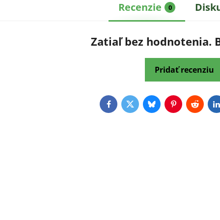
Recenzie
Disk
0
Zatiaľ bez hodnotenia. 
Pridať recenziu
Facebook
Twitter
Bluesky
Pinterest
Reddit
L