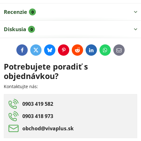
Recenzie
0
Diskusia
0
Facebook
Twitter
Bluesky
Pinterest
Reddit
LinkedIn
WhatsApp
E-
mail
Potrebujete poradiť s
objednávkou?
Kontaktujte nás:
0903 419 582
0903 418 973
obchod​@vivaplus​.sk