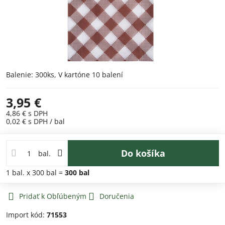
Balenie: 300ks, V kartóne 10 balení
3,95 €
4,86 €
s DPH
0,02 €
s DPH
/ bal
Do košíka
bal.
1
bal.
x 300 bal =
300
bal
Pridať k Obľúbeným
Doručenia
Import kód:
71553