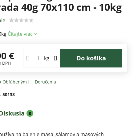
ada 40g 70x110 cm - 10kg
ie
10kg
Čítajte viac
90 €
Do košíka
kg
s DPH
 k Obľúbeným
Doručenia
d:
50138
Diskusia
0
 používa na balenie mäsa ,sálamov a mäsových