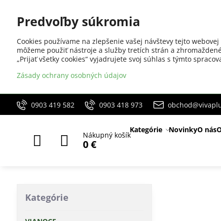
Predvoľby súkromia
Cookies používame na zlepšenie vašej návštevy tejto webovej 
môžeme použiť nástroje a služby tretích strán a zhromaždené
„Prijať všetky cookies“ vyjadrujete svoj súhlas s týmto sprac
Zásady ochrany osobných údajov
0903 419 582
0903 418 973
obchod@vivaplu
Kategórie
Novinky
O nás
O
Nákupný košík
0 €
Kategórie