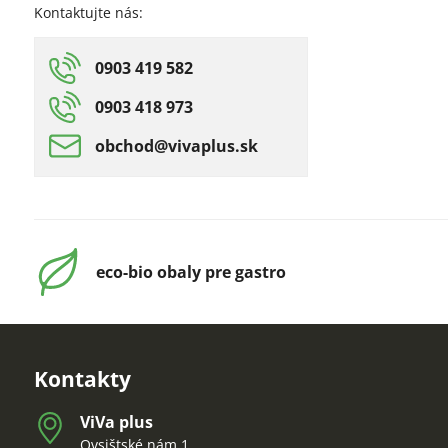
Kontaktujte nás:
0903 419 582
0903 418 973
obchod​@vivaplus​.sk
eco-bio obaly pre gastro
Kontakty
ViVa plus
Ovsištské nám.1