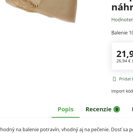
náhr
Hodnoten
Balenie 
21,
26,94 €
Pridať
Import kó
Popis
Recenzie
0
 vhodný na balenie potravín, vhodný aj na pečenie. Dosť sa