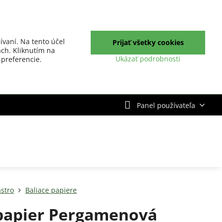
ívaní. Na tento účel
Prijať všetky cookies
ch. Kliknutím na
Ukázať podrobnosti
 preferencie.
Panel používateľa
stro
Baliace papiere
papier Pergamenová