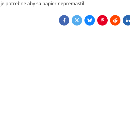
je potrebne aby sa papier nepremastil.
Facebook
Twitter
Bluesky
Pinterest
Reddit
L