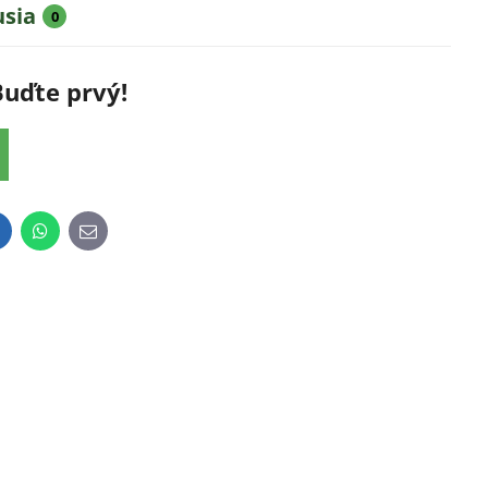
usia
0
Buďte prvý!
inkedIn
WhatsApp
E-
mail