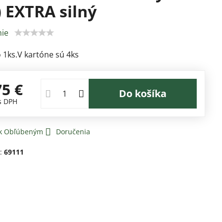
) EXTRA silný
ie
 1ks.V kartóne sú 4ks
75 €
Do košíka
s DPH
 k Obľúbeným
Doručenia
d:
69111