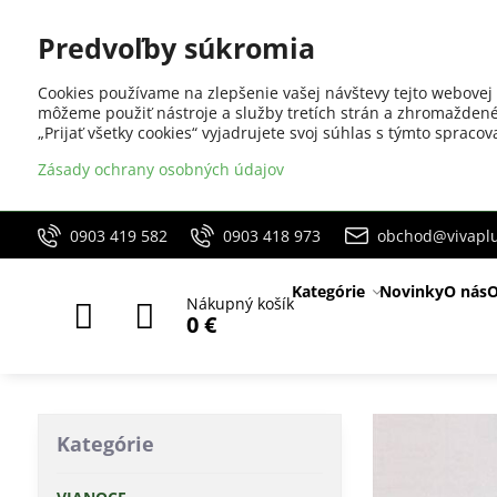
Predvoľby súkromia
Cookies používame na zlepšenie vašej návštevy tejto webovej 
môžeme použiť nástroje a služby tretích strán a zhromaždené
„Prijať všetky cookies“ vyjadrujete svoj súhlas s týmto sprac
Zásady ochrany osobných údajov
0903 419 582
0903 418 973
obchod@vivaplu
Kategórie
Novinky
O nás
O
Nákupný košík
0 €
Kategórie