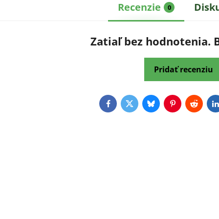
Recenzie
Disk
0
Zatiaľ bez hodnotenia. 
Pridať recenziu
Facebook
Twitter
Bluesky
Pinterest
Reddit
L