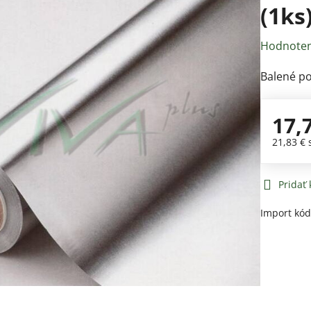
(1ks
Hodnoten
Balené po
17,
21,83 €
Pridať
Import kó