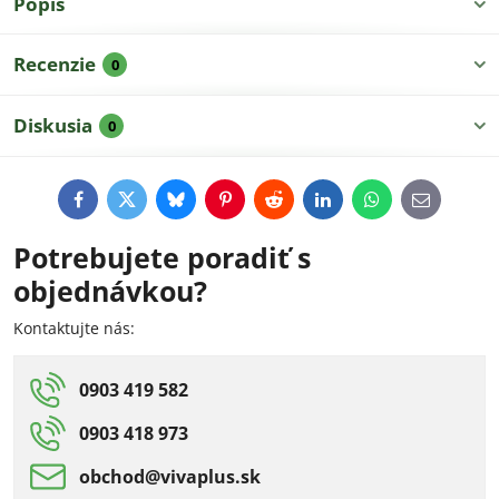
Popis
Recenzie
0
Diskusia
0
Facebook
Twitter
Bluesky
Pinterest
Reddit
LinkedIn
WhatsApp
E-
mail
Potrebujete poradiť s
objednávkou?
Kontaktujte nás:
0903 419 582
0903 418 973
obchod​@vivaplus​.sk