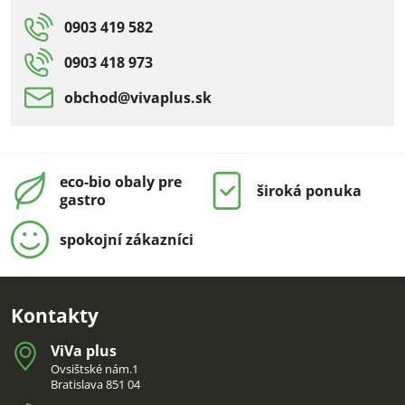
0903 419 582
0903 418 973
obchod​@vivaplus​.sk
eco-bio obaly pre
široká ponuka
gastro
spokojní zákazníci
Kontakty
ViVa plus
Ovsištské nám.1
Bratislava 851 04