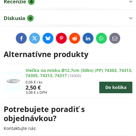
Recenzie
0
Diskusia
0
Facebook
Twitter
Bluesky
Pinterest
Reddit
LinkedIn
WhatsApp
E-
mail
Alternatívne produkty
Viečko na misku Ø12,7cm (50ks) (PP) 74303, 74313,
74305, 74313, 74317
(74300)
0,06 €
/ ks
2,50 €
Do košíka
3,08 €
s DPH
Potrebujete poradiť s
objednávkou?
Kontaktujte nás: