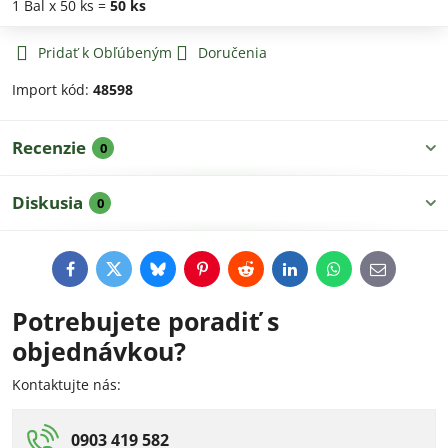
1
Bal
x 50 ks =
50
ks
Pridať k Obľúbeným
Doručenia
Import kód:
48598
Recenzie
0
Diskusia
0
Facebook
Twitter
Bluesky
Pinterest
Reddit
LinkedIn
WhatsApp
E-
mail
Potrebujete poradiť s
objednávkou?
Kontaktujte nás:
0903 419 582