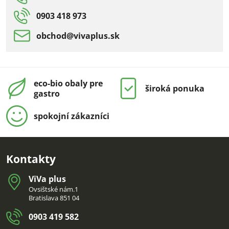
0903 418 973
obchod​@vivaplus​.sk
eco-bio obaly pre
široká ponuka
gastro
spokojní zákazníci
Kontakty
ViVa plus
Ovsištské nám.1
Bratislava 851 04
0903 419 582