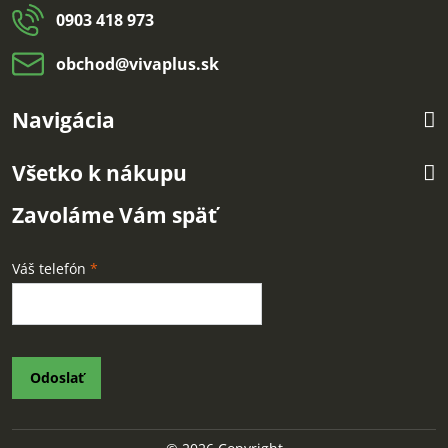
0903 418 973
obchod​@vivaplus​.sk
Navigácia
Všetko k nákupu
Zavoláme Vám späť
Váš telefón
*
Odoslať