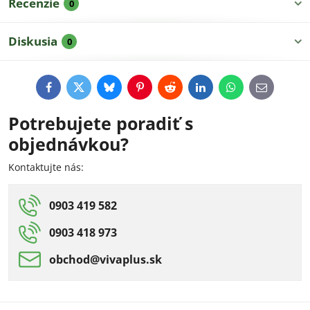
Recenzie
0
Diskusia
0
Facebook
Twitter
Bluesky
Pinterest
Reddit
LinkedIn
WhatsApp
E-
mail
Potrebujete poradiť s
objednávkou?
Kontaktujte nás:
0903 419 582
0903 418 973
obchod​@vivaplus​.sk