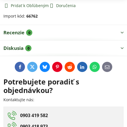
Pridať k Obľúbeným
Doručenia
Import kód:
66762
Recenzie
0
Diskusia
0
Facebook
Twitter
Bluesky
Pinterest
Reddit
LinkedIn
WhatsApp
E-
mail
Potrebujete poradiť s
objednávkou?
Kontaktujte nás:
0903 419 582
0903 418 973