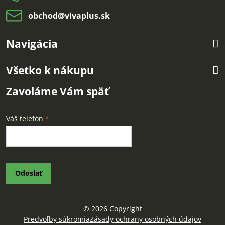
obchod​@vivaplus​.sk
Navigácia
Všetko k nákupu
Zavoláme Vám späť
Váš telefón
*
Odoslať
©
2026
Copyright
Predvoľby súkromia
Zásady ochrany osobných údajov