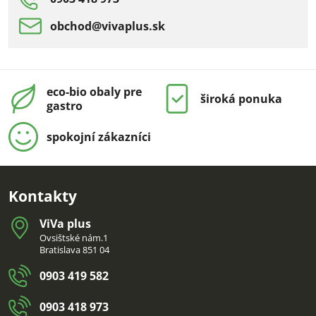
obchod​@vivaplus​.sk
eco-bio obaly pre
široká ponuka
gastro
spokojní zákazníci
Kontakty
ViVa plus
Ovsištské nám.1
Bratislava 851 04
0903 419 582
0903 418 973