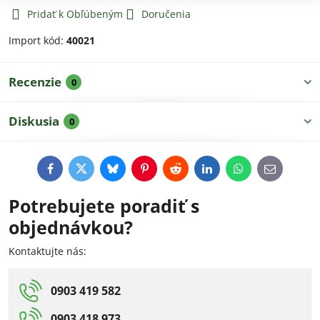
Pridať k Obľúbeným
Doručenia
Import kód:
40021
Recenzie
0
Diskusia
0
Facebook
Twitter
Bluesky
Pinterest
Reddit
LinkedIn
WhatsApp
E-
mail
Potrebujete poradiť s
objednávkou?
Kontaktujte nás:
0903 419 582
0903 418 973