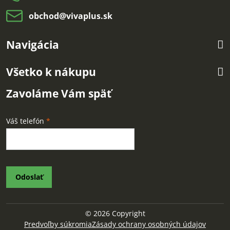
obchod​@vivaplus​.sk
Navigácia
Všetko k nákupu
Zavoláme Vám späť
Váš telefón
*
Odoslať
©
2026
Copyright
Predvoľby súkromia
Zásady ochrany osobných údajov