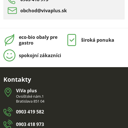
obchod​@vivaplus​.sk
eco-bio obaly pre
široká ponuka
gastro
spokojní zákazníci
Kontakty
ViVa plus
Ovsištské nám.1
Bratislava 851 04
0903 419 582
0903 418 973