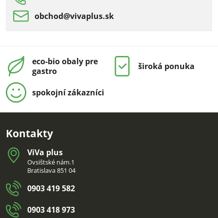
obchod​@vivaplus​.sk
eco-bio obaly pre
široká ponuka
gastro
spokojní zákazníci
Kontakty
ViVa plus
Ovsištské nám.1
Bratislava 851 04
0903 419 582
0903 418 973