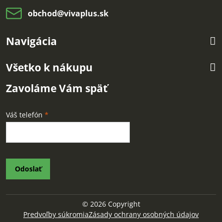
obchod​@vivaplus​.sk
Navigácia
Všetko k nákupu
Zavoláme Vám späť
Váš telefón
*
Odoslať
©
2026
Copyright
Predvoľby súkromia
Zásady ochrany osobných údajov