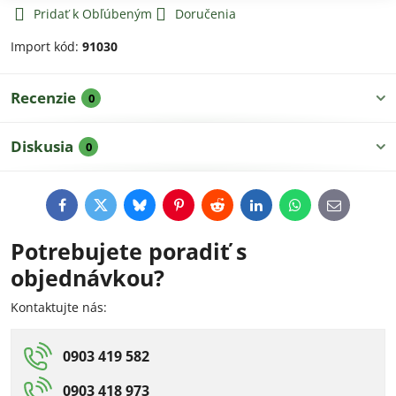
Pridať k Obľúbeným
Doručenia
Import kód:
91030
Recenzie
0
Diskusia
0
Facebook
Twitter
Bluesky
Pinterest
Reddit
LinkedIn
WhatsApp
E-
mail
Potrebujete poradiť s
objednávkou?
Kontaktujte nás:
0903 419 582
0903 418 973