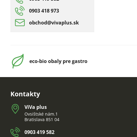
0903 418 973
obchod​@vivaplus​.sk
eco-bio obaly pre gastro
Kontakty
ViVa plus
Ovsištské nám.1
Bratislava 851 04
0903 419 582