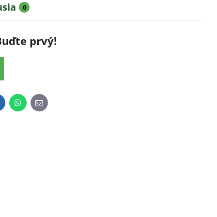
usia
0
Buďte prvý!
inkedIn
WhatsApp
E-
mail