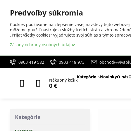
Predvoľby súkromia
Cookies používame na zlepšenie vašej návštevy tejto webovej 
môžeme použiť nástroje a služby tretích strán a zhromaždené
„Prijať všetky cookies“ vyjadrujete svoj súhlas s týmto sprac
Zásady ochrany osobných údajov
0903 419 582
0903 418 973
obchod@vivaplu
Kategórie
Novinky
O nás
O
Nákupný košík
0 €
Kategórie