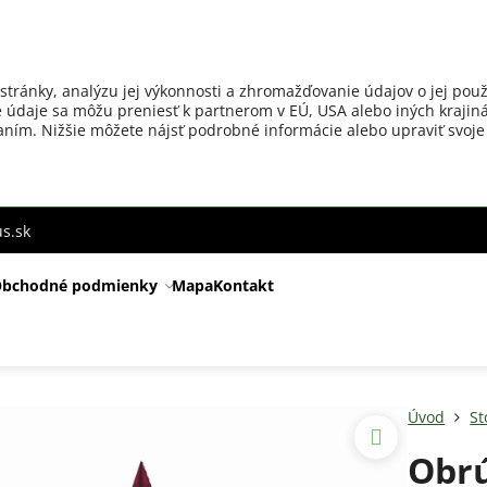
stránky, analýzu jej výkonnosti a zhromažďovanie údajov o jej použ
 údaje sa môžu preniesť k partnerom v EÚ, USA alebo iných krajiná
ovaním. Nižšie môžete nájsť podrobné informácie alebo upraviť svoje
s.sk
bchodné podmienky
Mapa
Kontakt
Úvod
St
Obr