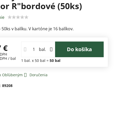
or R"bordové (50ks)
ie
50ks v balíku. V kartóne je 16 balíkov.
7 €
Do košíka
bal.
 DPH
 DPH
/ bal
1
bal.
x 50 bal =
50
bal
 k Obľúbeným
Doručenia
d:
89208