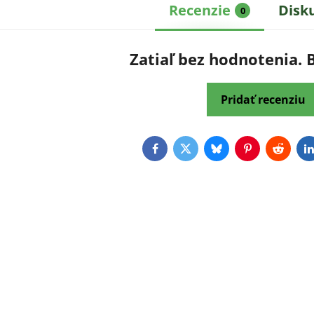
Recenzie
Disk
0
Zatiaľ bez hodnotenia. 
Pridať recenziu
Facebook
Twitter
Bluesky
Pinterest
Reddit
L