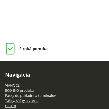
široká ponuka
Navigácia
VIANOCE
ECO-BIO produkty
Pásky do pokladní a terminálov
Tašky, sáčky a vrecia
Gastro