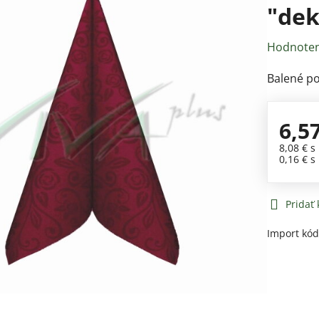
"dek
Hodnoten
Balené po 
6,5
8,08 €
s
0,16 €
s
Pridať
Import kó