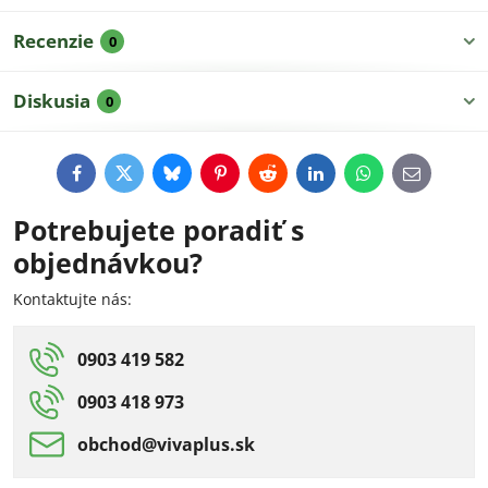
Recenzie
0
Diskusia
0
Facebook
Twitter
Bluesky
Pinterest
Reddit
LinkedIn
WhatsApp
E-
mail
Potrebujete poradiť s
objednávkou?
Kontaktujte nás:
0903 419 582
0903 418 973
obchod​@vivaplus​.sk