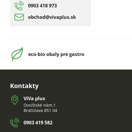
0903 418 973
obchod​@vivaplus​.sk
eco-bio obaly pre gastro
Kontakty
ViVa plus
Ovsištské nám.1
Bratislava 851 04
0903 419 582