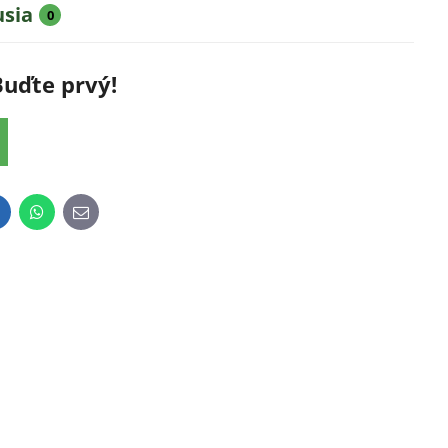
usia
0
Buďte prvý!
inkedIn
WhatsApp
E-
mail