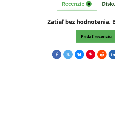
Recenzie
Disk
0
Zatiaľ bez hodnotenia. 
Pridať recenziu
Facebook
Twitter
Bluesky
Pinterest
Reddit
L