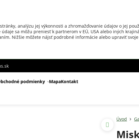
stránky, analýzu jej výkonnosti a zhromažďovanie údajov o jej použ
 údaje sa môžu preniesť k partnerom v EÚ, USA alebo iných krajiná
ovaním. Nižšie môžete nájsť podrobné informácie alebo upraviť svoje
s.sk
bchodné podmienky
Mapa
Kontakt
Úvod
Ga
Misk