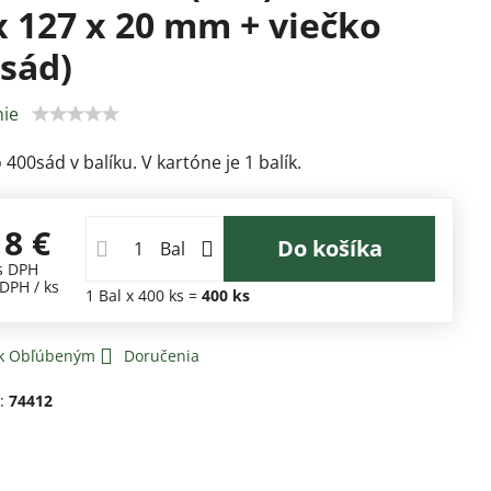
x 127 x 20 mm + viečko
 sád)
ie
400sád v balíku. V kartóne je 1 balík.
18 €
Do košíka
Bal
s DPH
 DPH
/ ks
1
Bal
x 400 ks =
400
ks
 k Obľúbeným
Doručenia
d:
74412