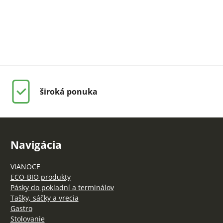
široká ponuka
Navigácia
VIANOCE
ECO-BIO produkty
Pásky do pokladní a terminálov
Tašky, sáčky a vrecia
Gastro
Stolovanie