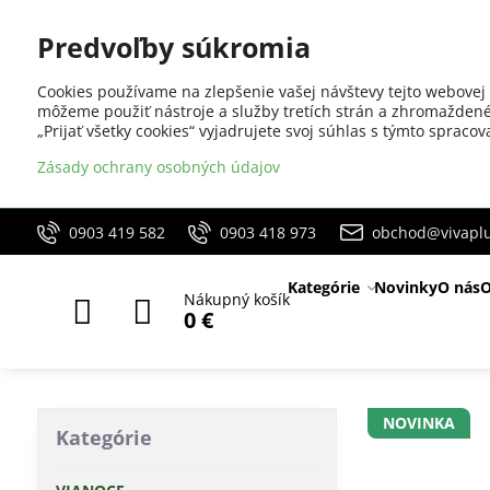
Predvoľby súkromia
Cookies používame na zlepšenie vašej návštevy tejto webovej 
môžeme použiť nástroje a služby tretích strán a zhromaždené
„Prijať všetky cookies“ vyjadrujete svoj súhlas s týmto sprac
Zásady ochrany osobných údajov
0903 419 582
0903 418 973
obchod@vivaplu
Kategórie
Novinky
O nás
O
Nákupný košík
0 €
NOVINKA
Kategórie