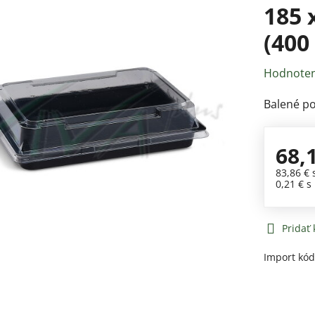
185 
(400
Hodnoten
Balené po 
68,
83,86 €
0,21 €
s
Pridať
Import kó