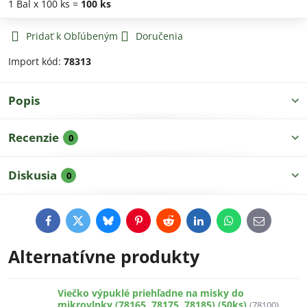
1
Bal
x 100 ks =
100
ks
Pridať k Obľúbeným
Doručenia
Import kód:
78313
Popis
Recenzie
0
Diskusia
0
Facebook
Twitter
Bluesky
Pinterest
Reddit
LinkedIn
WhatsApp
E-
mail
Alternatívne produkty
Viečko výpuklé priehľadne na misky do
mikrovlnky (78165, 78175, 78185) (50ks)
(78100)