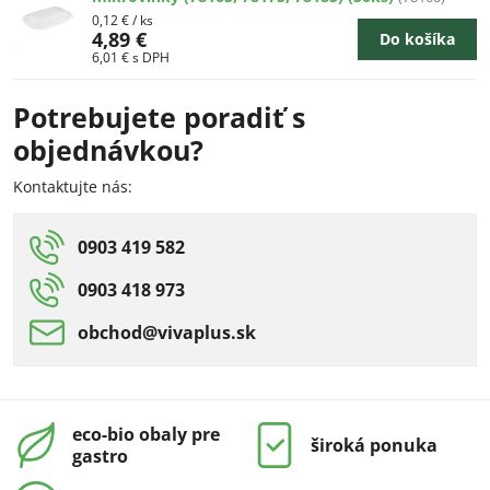
0,12 €
/ ks
4,89 €
Do košíka
6,01 €
s DPH
Potrebujete poradiť s
objednávkou?
Kontaktujte nás:
0903 419 582
0903 418 973
obchod​@vivaplus​.sk
eco-bio obaly pre
široká ponuka
gastro