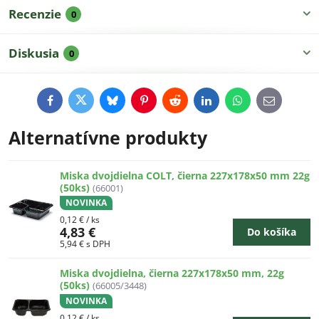
Recenzie
0
Diskusia
0
Facebook
Twitter
Bluesky
Pinterest
Reddit
LinkedIn
WhatsApp
E-
mail
Alternatívne produkty
Miska dvojdielna COLT, čierna 227x178x50 mm 22g
(50ks)
(66001)
NOVINKA
0,12 €
/ ks
4,83 €
Do košíka
5,94 €
s DPH
Miska dvojdielna, čierna 227x178x50 mm, 22g
(50ks)
(66005/3448)
NOVINKA
0,12 €
/ ks