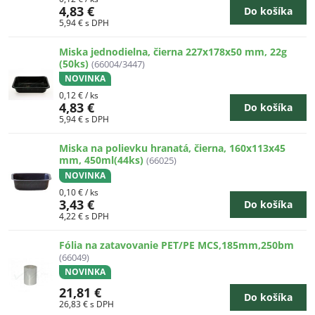
4,83 €
Do košíka
5,94 €
s DPH
Miska jednodielna, čierna 227x178x50 mm, 22g
(50ks)
(66004/3447)
NOVINKA
0,12 €
/ ks
4,83 €
Do košíka
5,94 €
s DPH
Miska na polievku hranatá, čierna, 160x113x45
mm, 450ml(44ks)
(66025)
NOVINKA
0,10 €
/ ks
3,43 €
Do košíka
4,22 €
s DPH
Fólia na zatavovanie PET/PE MCS,185mm,250bm
(66049)
NOVINKA
21,81 €
Do košíka
26,83 €
s DPH