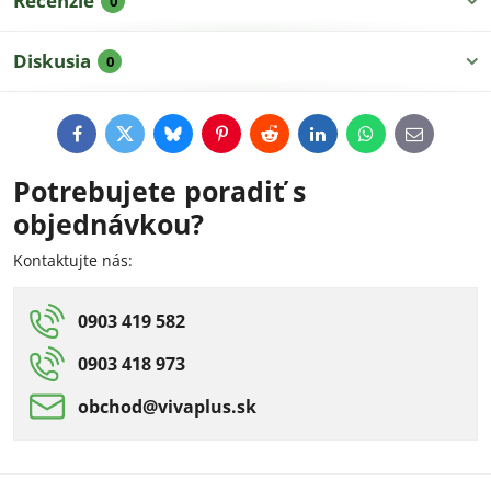
Recenzie
0
Diskusia
0
Facebook
Twitter
Bluesky
Pinterest
Reddit
LinkedIn
WhatsApp
E-
mail
Potrebujete poradiť s
objednávkou?
Kontaktujte nás:
0903 419 582
0903 418 973
obchod​@vivaplus​.sk