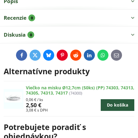
Popis
Recenzie
0
Diskusia
0
Facebook
Twitter
Bluesky
Pinterest
Reddit
LinkedIn
WhatsApp
E-
mail
Alternatívne produkty
Viečko na misku Ø12,7cm (50ks) (PP) 74303, 74313,
74305, 74313, 74317
(74300)
0,06 €
/ ks
2,50 €
Do košíka
3,08 €
s DPH
Potrebujete poradiť s
objednávkou?