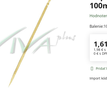
100m
Hodnoten
Balenie:1
1,6
1,98 €
s
0 €
s DP
Pridať
Import kó