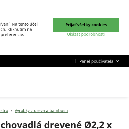
ívaní. Na tento účel
Prijať všetky cookies
ch. Kliknutím na
Ukázať podrobnosti
 preferencie.
Panel používateľa
stro
Vyrobky z dreva a bambusu
chovadlá drevené Ø2,2 x