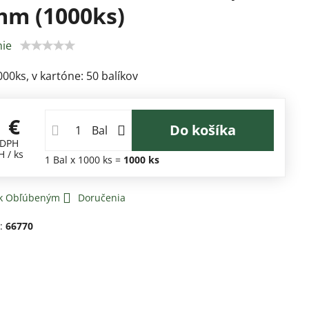
m (1000ks)
ie
000ks, v kartóne: 50 balíkov
1 €
Do košíka
Bal
 DPH
H
/ ks
1
Bal
x 1000 ks =
1000
ks
 k Obľúbeným
Doručenia
d:
66770