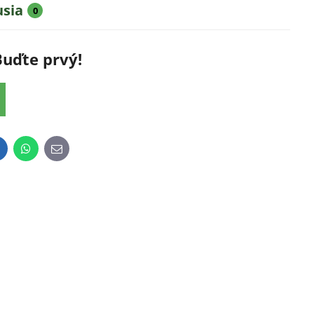
usia
0
Buďte prvý!
inkedIn
WhatsApp
E-
mail