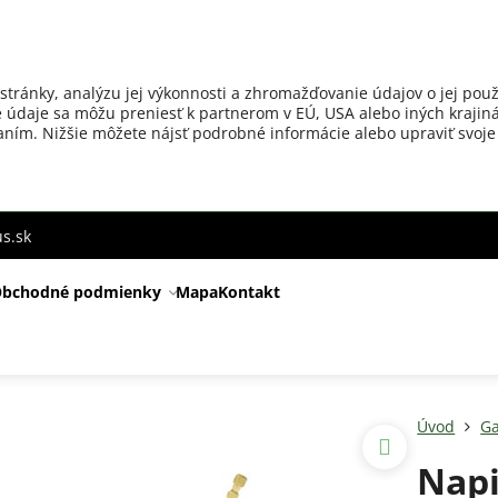
stránky, analýzu jej výkonnosti a zhromažďovanie údajov o jej použ
 údaje sa môžu preniesť k partnerom v EÚ, USA alebo iných krajiná
ovaním. Nižšie môžete nájsť podrobné informácie alebo upraviť svoje
s.sk
bchodné podmienky
Mapa
Kontakt
Úvod
Ga
Napi