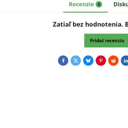
Recenzie
Disk
0
Zatiaľ bez hodnotenia. 
Pridať recenziu
Facebook
Twitter
Bluesky
Pinterest
Reddit
L