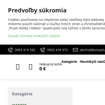
Predvoľby súkromia
Cookies používame na zlepšenie vašej návštevy tejto webovej 
môžeme použiť nástroje a služby tretích strán a zhromaždené
„Prijať všetky cookies“ vyjadrujete svoj súhlas s týmto sprac
Zásady ochrany osobných údajov
0903 419 582
0903 418 973
obchod@vivaplu
Kategórie
Novinky
O nás
O
Nákupný košík
0 €
Kategórie