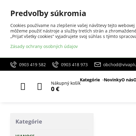
Predvoľby súkromia
Cookies používame na zlepšenie vašej návštevy tejto webovej 
môžeme použiť nástroje a služby tretích strán a zhromaždené
„Prijať všetky cookies“ vyjadrujete svoj súhlas s týmto sprac
Zásady ochrany osobných údajov
0903 419 582
0903 418 973
obchod@vivaplu
Kategórie
Novinky
O nás
O
Nákupný košík
0 €
Kategórie