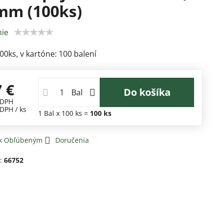
mm (100ks)
ie
100ks, v kartóne: 100 balení
7 €
Do košíka
Bal
 DPH
 DPH
/ ks
1
Bal
x 100 ks =
100
ks
 k Obľúbeným
Doručenia
d:
66752