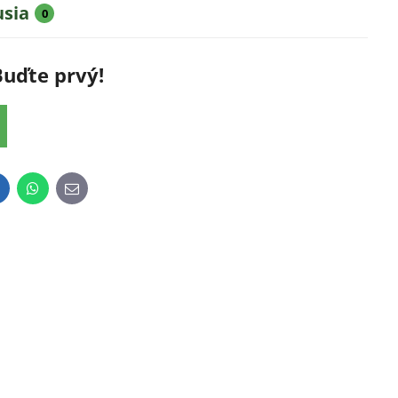
usia
0
Buďte prvý!
inkedIn
WhatsApp
E-
mail