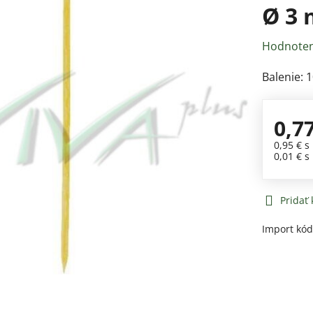
Ø 3 
Hodnoten
Balenie: 
0,7
0,95 €
s
0,01 €
s
Pridať
Import kó