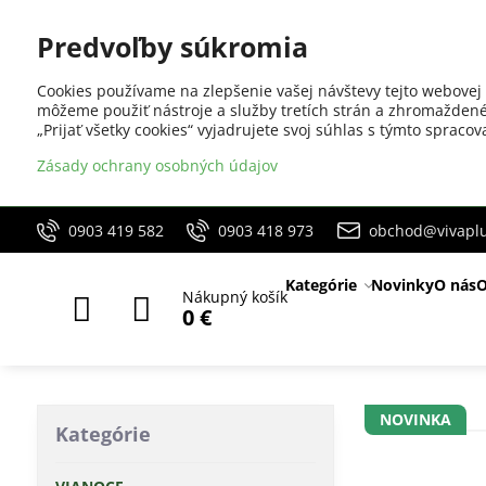
Predvoľby súkromia
Cookies používame na zlepšenie vašej návštevy tejto webovej 
môžeme použiť nástroje a služby tretích strán a zhromaždené
„Prijať všetky cookies“ vyjadrujete svoj súhlas s týmto sprac
Zásady ochrany osobných údajov
0903 419 582
0903 418 973
obchod@vivaplu
Kategórie
Novinky
O nás
O
Nákupný košík
0 €
NOVINKA
Kategórie