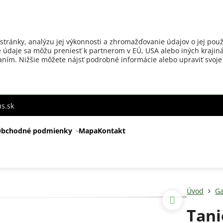
stránky, analýzu jej výkonnosti a zhromažďovanie údajov o jej použ
 údaje sa môžu preniesť k partnerom v EÚ, USA alebo iných krajiná
ovaním. Nižšie môžete nájsť podrobné informácie alebo upraviť svoje
s.sk
bchodné podmienky
Mapa
Kontakt
Úvod
Ga
Tani