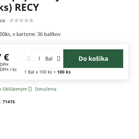
ks) RECY
ie
00ks, v kartone: 36 balíkov
7 €
Do košíka
Bal
 DPH
 DPH
/ ks
1
Bal
x 100 ks =
100
ks
 k Obľúbeným
Doručenia
d:
71415