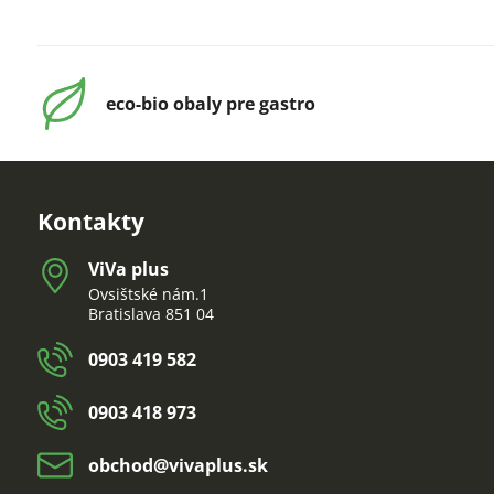
eco-bio obaly pre gastro
Kontakty
ViVa plus
Ovsištské nám.1
Bratislava 851 04
0903 419 582
0903 418 973
obchod​@vivaplus​.sk