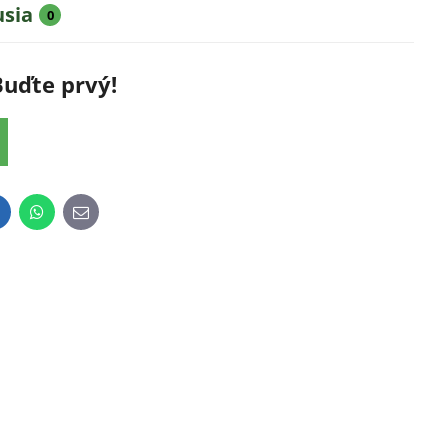
usia
0
Buďte prvý!
inkedIn
WhatsApp
E-
mail