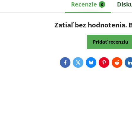
Recenzie
Disk
0
Zatiaľ bez hodnotenia. 
Pridať recenziu
Facebook
Twitter
Bluesky
Pinterest
Reddit
L