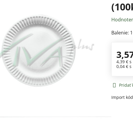
(100
Hodnoten
Balenie: 1
3,5
4,39 €
s
0,04 €
s
Pridať
Import kó