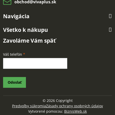
obchod​@vivaplus​.sk
Navigácia
Všetko k nákupu
Zavoláme Vám späť
Váš telefón
*
Odoslať
©
2026
Copyright
Predvoľby súkromia
Zásady ochrany osobných údajov
Vytvorené pomocou:
BiznisWeb.sk