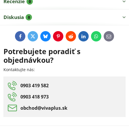
Recenzie
0
Diskusia
0
Facebook
Twitter
Bluesky
Pinterest
Reddit
LinkedIn
WhatsApp
E-
mail
Potrebujete poradiť s
objednávkou?
Kontaktujte nás:
0903 419 582
0903 418 973
obchod​@vivaplus​.sk