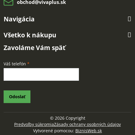
obchod​@vivaplus​.sk
Navigácia
Všetko k nákupu
Zavoláme Vám späť
Váš telefón
*
Odoslať
©
2026
Copyright
Predvoľby súkromia
Zásady ochrany osobných údajov
Vytvorené pomocou:
BiznisWeb.sk