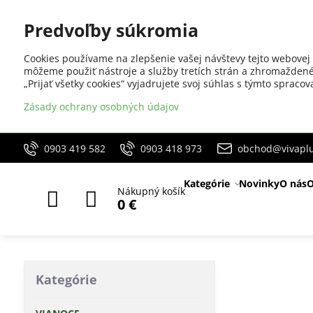
Predvoľby súkromia
Cookies používame na zlepšenie vašej návštevy tejto webovej 
môžeme použiť nástroje a služby tretích strán a zhromaždené
„Prijať všetky cookies“ vyjadrujete svoj súhlas s týmto sprac
Zásady ochrany osobných údajov
0903 419 582
0903 418 973
obchod@vivaplu
Kategórie
Novinky
O nás
O
Nákupný košík
0 €
Kategórie