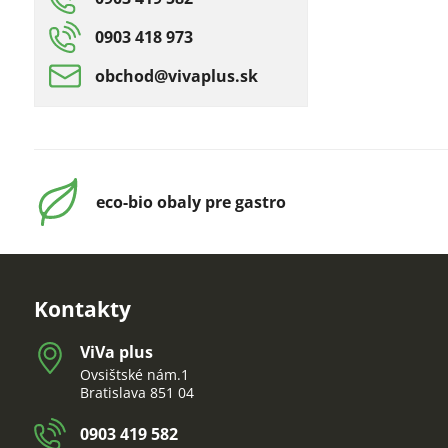
0903 418 973
obchod​@vivaplus​.sk
eco-bio obaly pre gastro
Kontakty
ViVa plus
Ovsištské nám.1
Bratislava 851 04
0903 419 582