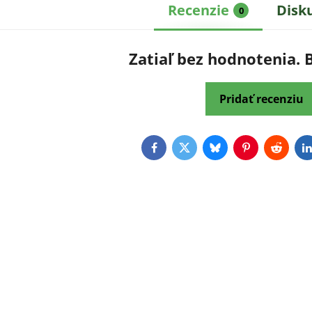
Recenzie
Disk
0
Zatiaľ bez hodnotenia. 
Pridať recenziu
Facebook
Twitter
Bluesky
Pinterest
Reddit
L