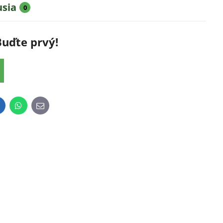
usia
0
Buďte prvý!
inkedIn
WhatsApp
E-
mail