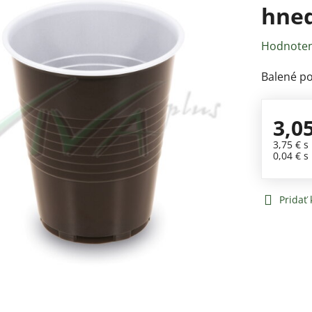
hned
Hodnoten
Balené po
3,0
3,75 €
s
0,04 €
s
Pridať