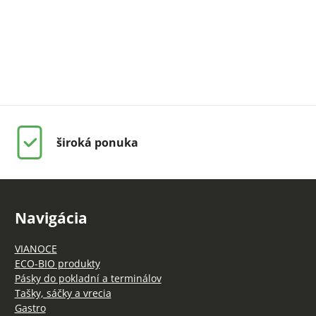
široká ponuka
Navigácia
VIANOCE
ECO-BIO produkty
Pásky do pokladní a terminálov
Tašky, sáčky a vrecia
Gastro