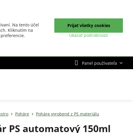
ívaní. Na tento účel
Prijať všetky cookies
ch. Kliknutím na
Ukázať podrobnosti
 preferencie.
Panel používateľa
stro
Poháre
Poháre vyrobené z PS materiálu
r PS automatový 150ml