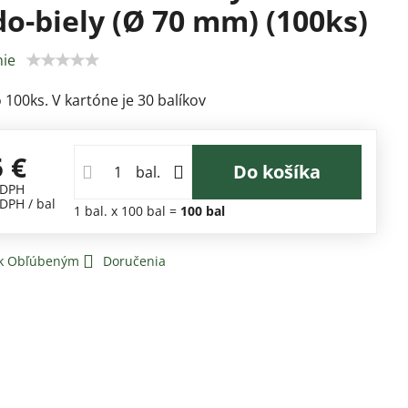
o-biely (Ø 70 mm) (100ks)
ie
 100ks. V kartóne je 30 balíkov
5 €
Do košíka
bal.
 DPH
 DPH
/ bal
1
bal.
x 100 bal =
100
bal
 k Obľúbeným
Doručenia