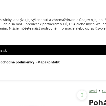
stránky, analýzu jej výkonnosti a zhromažďovanie údajov o jej použ
 údaje sa môžu preniesť k partnerom v EÚ, USA alebo iných krajiná
ovaním. Nižšie môžete nájsť podrobné informácie alebo upraviť svoje
s.sk
bchodné podmienky
Mapa
Kontakt
Úvod
Ga
Pohá