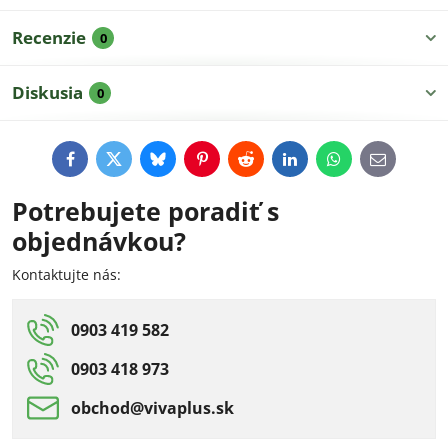
Recenzie
0
Diskusia
0
Facebook
Twitter
Bluesky
Pinterest
Reddit
LinkedIn
WhatsApp
E-
mail
Potrebujete poradiť s
objednávkou?
Kontaktujte nás:
0903 419 582
0903 418 973
obchod​@vivaplus​.sk