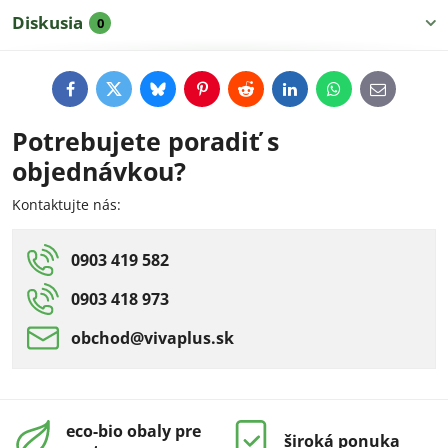
Diskusia
0
Facebook
Twitter
Bluesky
Pinterest
Reddit
LinkedIn
WhatsApp
E-
mail
Potrebujete poradiť s
objednávkou?
Kontaktujte nás:
0903 419 582
0903 418 973
obchod​@vivaplus​.sk
eco-bio obaly pre
široká ponuka