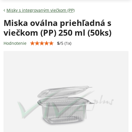
Misky s integrovaným viečkom (PP)
Miska oválna priehľadná s
viečkom (PP) 250 ml (50ks)
5
/
5
(
1
x)
Hodnotenie