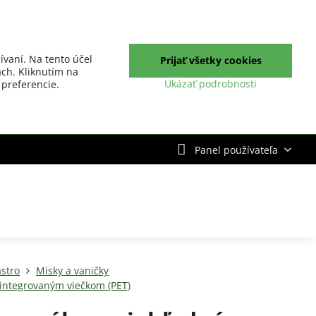
ívaní. Na tento účel
Prijať všetky cookies
ch. Kliknutím na
Ukázať podrobnosti
 preferencie.
Panel používateľa
stro
Misky a vaničky
 integrovaným viečkom (PET)