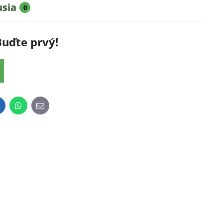
usia
0
Buďte prvý!
inkedIn
WhatsApp
E-
mail