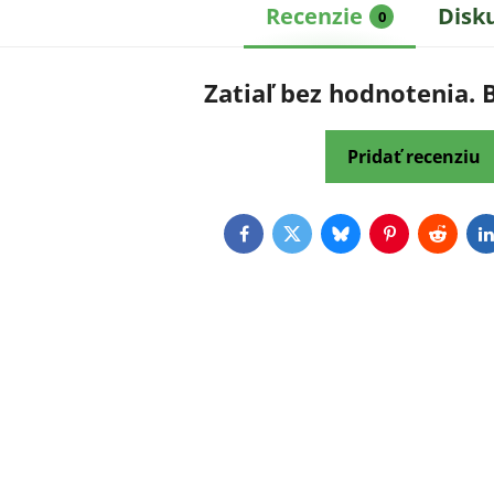
Recenzie
Disk
0
Zatiaľ bez hodnotenia. 
Pridať recenziu
Facebook
Twitter
Bluesky
Pinterest
Reddit
L