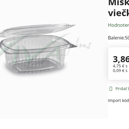
Misk
vieč
Hodnoten
Balenie:5
3,8
4,75 €
s
0,09 €
s
Pridať
Import kó