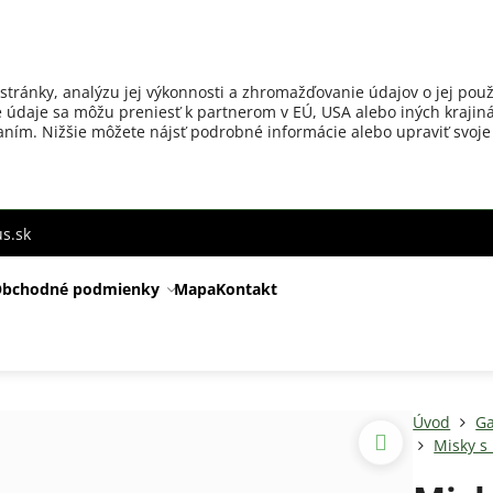
stránky, analýzu jej výkonnosti a zhromažďovanie údajov o jej použ
 údaje sa môžu preniesť k partnerom v EÚ, USA alebo iných krajiná
ovaním. Nižšie môžete nájsť podrobné informácie alebo upraviť svoje
s.sk
bchodné podmienky
Mapa
Kontakt
Úvod
Ga
Misky s