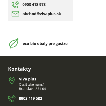
0903 418 973
obchod​@vivaplus​.sk
eco-bio obaly pre gastro
Kontakty
ViVa plus
Ovsištské nám.1
Bratislava 851 04
0903 419 582