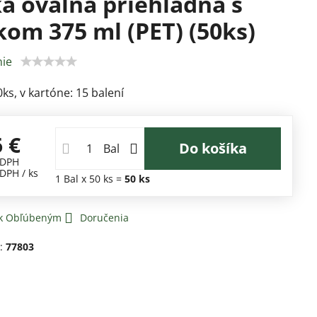
a oválna priehľadná s
kom 375 ml (PET) (50ks)
ie
0ks, v kartóne: 15 balení
6 €
Do košíka
Bal
 DPH
 DPH
/ ks
1
Bal
x 50 ks =
50
ks
 k Obľúbeným
Doručenia
d:
77803