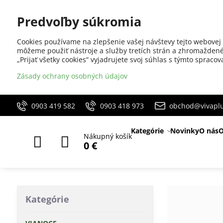
Predvoľby súkromia
Cookies používame na zlepšenie vašej návštevy tejto webovej 
môžeme použiť nástroje a služby tretích strán a zhromaždené
„Prijať všetky cookies“ vyjadrujete svoj súhlas s týmto sprac
Zásady ochrany osobných údajov
0903 419 582
0903 418 973
obchod@vivaplu
Kategórie
Novinky
O nás
O
Nákupný košík
0 €
Kategórie