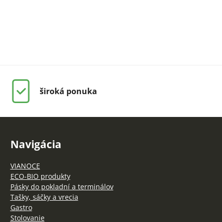
široká ponuka
Navigácia
VIANOCE
ECO-BIO produkty
Pásky do pokladní a terminálov
Tašky, sáčky a vrecia
Gastro
Stolovanie