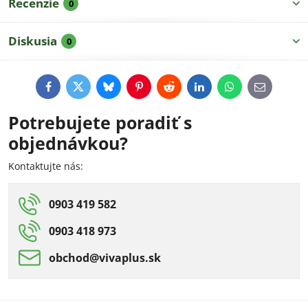
Recenzie
0
Diskusia
0
Facebook
Twitter
Bluesky
Pinterest
Reddit
LinkedIn
WhatsApp
E-
mail
Potrebujete poradiť s
objednávkou?
Kontaktujte nás:
0903 419 582
0903 418 973
obchod​@vivaplus​.sk